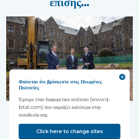
επίσης...
Φαίνεται ότι βρίσκεστε στις Ηνωμένες
Πολιτείες
Έχουμε έναν διαφορετικό ιστότοπο (www.q-
Ξεκινούν οι εργασίες για
bital.com) που ταιριάζει καλύτερα στην
τοποθεσία σας
τη νέα ερευνητική
εγκατάσταση στο χώρο
Click here to change sites