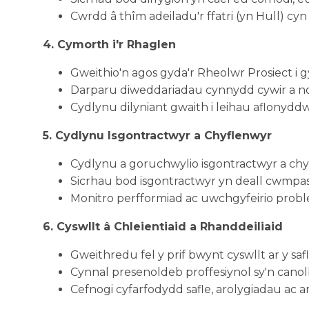
Cwrdd â thîm adeiladu'r ffatri (yn Hull) cyn 
4. Cymorth i'r Rhaglen
Gweithio'n agos gyda'r Rheolwr Prosiect i 
Darparu diweddariadau cynnydd cywir a nod
Cydlynu dilyniant gwaith i leihau aflony
5. Cydlynu Isgontractwyr a Chyflenwyr
Cydlynu a goruchwylio isgontractwyr a chyfl
Sicrhau bod isgontractwyr yn deall cwmpas,
Monitro perfformiad ac uwchgyfeirio probl
6. Cyswllt â Chleientiaid a Rhanddeiliaid
Gweithredu fel y prif bwynt cyswllt ar y safl
Cynnal presenoldeb proffesiynol sy'n canol
Cefnogi cyfarfodydd safle, arolygiadau ac a