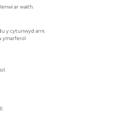
flenwi ar waith.
du y cytunwyd arni.
 ymarferol.
.
ol.
l.