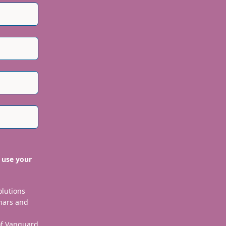
 use your
olutions
nars and
 of Vanguard