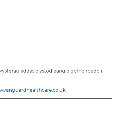
ysterau addas o ystod eang o gefndiroedd i
.vanguardhealthcare.co.uk