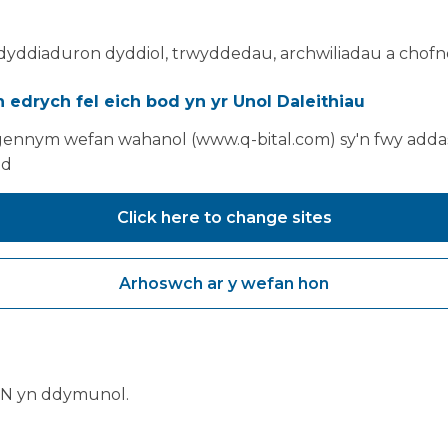
dyddiaduron dyddiol, trwyddedau, archwiliadau a chofn
th am y safle ar gyfer adroddiadau, gwerthusiadau a d
 edrych fel eich bod yn yr Unol Daleithiau
d a dogfennaeth y safle wedi'u cwblhau'n gywir.
ennym wefan wahanol (www.q-bital.com) sy'n fwy addas
ad
Click here to change sites
wydiant adeiladu, yn ddelfrydol wrth ddarparu gofal ie
yniannu a chydlynu safle.
Arhoswch ar y wefan hon
 ar y safle.
ebol).
 barodrwydd i'w chael).
BN yn ddymunol.