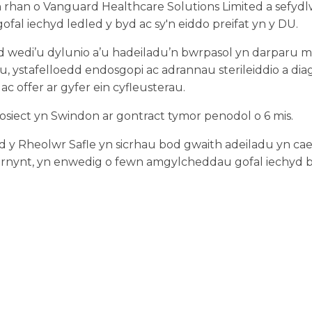
rhan o Vanguard Healthcare Solutions Limited a sefydl
gofal iechyd ledled y byd ac sy'n eiddo preifat yn y DU.
d wedi’u dylunio a’u hadeiladu’n bwrpasol yn darparu 
 ystafelloedd endosgopi ac adrannau sterileiddio a diagno
c offer ar gyfer ein cyfleusterau.
rosiect yn Swindon ar gontract tymor penodol o 6 mis.
 y Rheolwr Safle yn sicrhau bod gwaith adeiladu yn cael 
arnynt, yn enwedig o fewn amgylcheddau gofal iechyd 