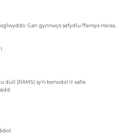
drosglwyddo. Gan gynnwys sefydlu ffensys Heras,
l.
dull (RAMS) sy'n benodol i'r safle.
aidd.
.
diol.