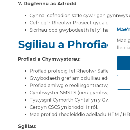
7. Dogfennu ac Adrodd
Cynnal cofnodion safle cywir gan gynnwys 
Cefnogi'r Rheolwr Prosiect gyda gwybodae
Mae'n
Sicrhau bod gwybodaeth fel y'i hadeiladwy
Mae g
Sgiliau a Phrofiad
lleoli
Profiad a Chymwysterau:
Profiad profedig fel Rheolwr Safle yn y di
Gwybodaeth gref am ddulliau adeiladu, dil
Profiad amlwg o reoli isgontractwyr a thimau
Cymhwyster SMSTS (neu gymhwyster cyfat
Tystysgrif Cymorth Cyntaf yn y Gwaith (neu
Cerdyn CSCS yn briodol i'r rôl.
Mae profiad rheoleiddio adeiladu HTM / H
Sgiliau: