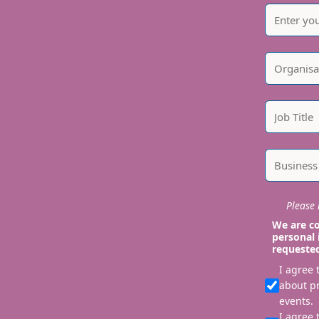
Please i
We are co
personal 
requeste
I agree
about p
events.
I agree 