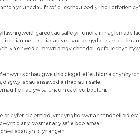
anfon yr unedau i'r safle i sicrhau bod yr holl arferion cy
gyflawni gweithgareddau safle yn unol â'r rhaglen adeila
i risgiau neu oediadau yn gynnar, gyda chamau lliniaru
ddwch, yn enwedig mewn amgylcheddau gofal iechyd byw
enwyr i sicrhau gweithio diogel, effeithlon a chynhyrchi
 disgwyliadau ansawdd a rheolau'r safle.
emau lle nad yw safonau'n cael eu bodloni.
e ar gyfer cleientiaid, ymgynghorwyr a rhanddeiliaid erail
bwyntio ar y cwsmer ar y safle bob amser.
rchwiliadau yn ôl yr angen.