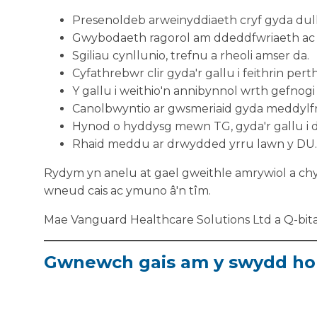
Presenoldeb arweinyddiaeth cryf gyda dull
Gwybodaeth ragorol am ddeddfwriaeth ac a
Sgiliau cynllunio, trefnu a rheoli amser da.
Cyfathrebwr clir gyda'r gallu i feithrin pert
Y gallu i weithio'n annibynnol wrth gefnog
Canolbwyntio ar gwsmeriaid gyda meddylfry
Hynod o hyddysg mewn TG, gyda'r gallu i d
Rhaid meddu ar drwydded yrru lawn y DU.
Rydym yn anelu at gael gweithle amrywiol a ch
wneud cais ac ymuno â'n tîm.
Mae Vanguard Healthcare Solutions Ltd a Q-bi
Gwnewch gais am y swydd h