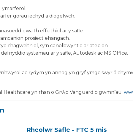
 ymarferol.
rfer gorau iechyd a diogelwch.
hnasoedd gwaith effeithiol ar y safle.
i amcanion prosiect ehangach.
d rhagweithiol, sy'n canolbwyntio ar atebion.
defnyddio systemau ar y safle, Autodesk ac MS Office.
ynhwysol ac rydym yn annog yn gryf ymgeiswyr â chymw
tal Healthcare yn rhan o Grŵp Vanguard o gwmnïau.
www
on
Rheolwr Safle - FTC 5 mis