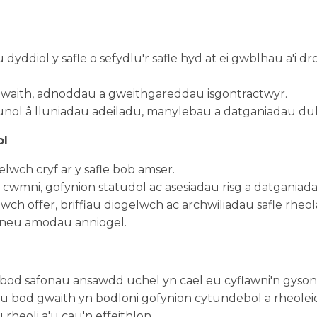
dyddiol y safle o sefydlu'r safle hyd at ei gwblhau a'i 
i gwaith, adnoddau a gweithgareddau isgontractwyr.
unol â lluniadau adeiladu, manylebau a datganiadau dul
ol
lwch cryf ar y safle bob amser.
wmni, gofynion statudol ac asesiadau risg a datganiadau 
wch offer, briffiau diogelwch ac archwiliadau safle rheol
n neu amodau anniogel.
 bod safonau ansawdd uchel yn cael eu cyflawni'n gyson
hau bod gwaith yn bodloni gofynion cytundebol a rheoleid
 rheoli a'u cau'n effeithlon.