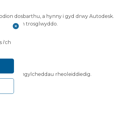
odion dosbarthu, a hynny i gyd drwy Autodesk.
ogfennaeth trosglwyddo.
 i'ch
chyd neu amgylcheddau rheoleiddiedig.