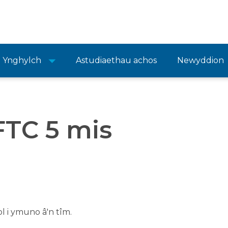
Ynghylch
Astudiaethau achos
Newyddion
FTC 5 mis
l i ymuno â'n tîm.