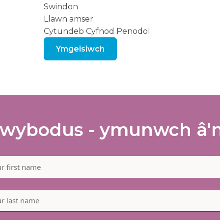
Swindon
Llawn amser
Cytundeb Cyfnod Penodol
Ymgeisiwch
wybodus - ymunwch â'n 