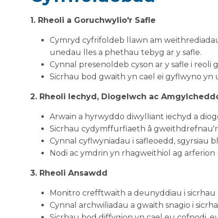
1. Rheoli a Goruchwylio'r Safle
Cymryd cyfrifoldeb llawn am weithrediadau 
unedau lles a phethau tebyg ar y safle.
Cynnal presenoldeb cyson ar y safle i reol
Sicrhau bod gwaith yn cael ei gyflwyno yn 
2. Rheoli Iechyd, Diogelwch ac Amgylchedd
Arwain a hyrwyddo diwylliant iechyd a dioge
Sicrhau cydymffurfiaeth â gweithdrefnau'r c
Cynnal cyflwyniadau i safleoedd, sgyrsiau bl
Nodi ac ymdrin yn rhagweithiol ag arferio
3. Rheoli Ansawdd
Monitro crefftwaith a deunyddiau i sicrhau
Cynnal archwiliadau a gwaith snagio i sicr
Sicrhau bod diffygion yn cael eu cofnodi, eu