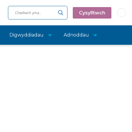
Cysylltwch
Digwyddiadau
Adnoddau