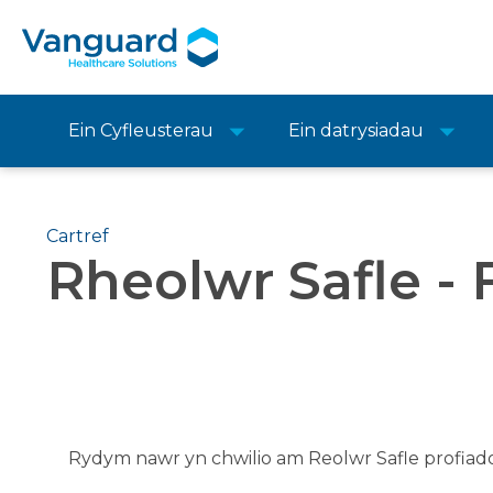
Ein Cyfleusterau
Ein datrysiadau
Cartref
Rheolwr Safle - 
Rydym nawr yn chwilio am Reolwr Safle profiado