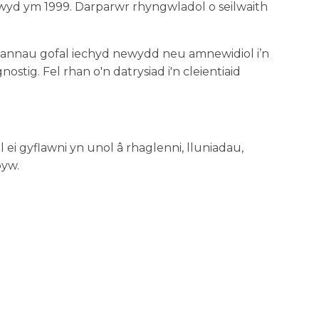
wyd ym 1999. Darparwr rhyngwladol o seilwaith
mannau gofal iechyd newydd neu amnewidiol i’n
stig. Fel rhan o'n datrysiad i'n cleientiaid
ei gyflawni yn unol â rhaglenni, lluniadau,
byw.