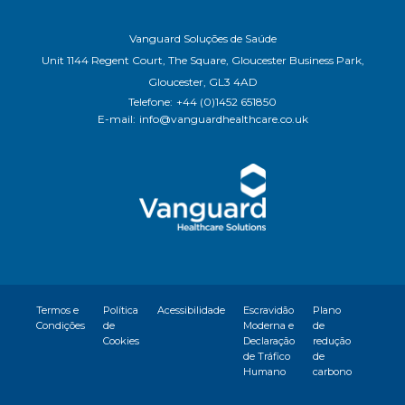
Vanguard Soluções de Saúde
Unit 1144 Regent Court, The Square, Gloucester Business Park,
Gloucester, GL3 4AD
Telefone:
+44 (0)1452 651850
E-mail:
info@vanguardhealthcare.co.uk
Termos e
Política
Acessibilidade
Escravidão
Plano
Condições
de
Moderna e
de
Cookies
Declaração
redução
de Tráfico
de
Humano
carbono