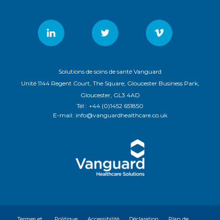
Solutions de soins de santé Vanguard
Unité 1144 Regent Court, The Square, Gloucester Business Park,
Gloucester, GL3 4AD
Tél :
+44 (0)1452 651850
E-mail:
info@vanguardhealthcare.co.uk
Termes et
Politique
Accessibilité
Déclaration
Plan de