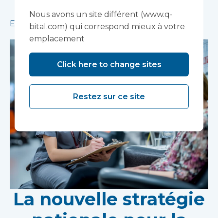
traitements en santé mentale.
Nous avons un site différent (www.q-
En savoir plus
bital.com) qui correspond mieux à votre
emplacement
Click here to change sites
Restez sur ce site
La nouvelle stratégie