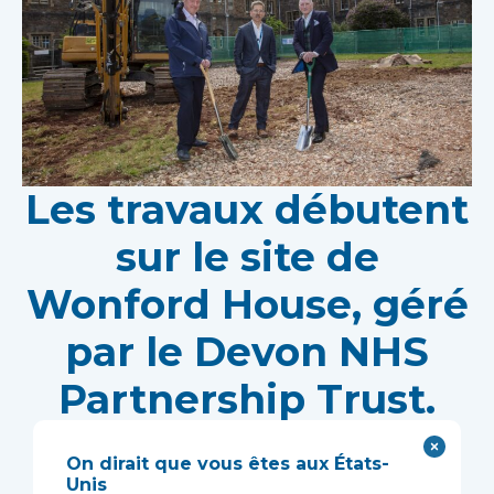
Les travaux débutent
sur le site de
Wonford House, géré
par le Devon NHS
Partnership Trust.
La construction modulaire accélérera la mise en
On dirait que vous êtes aux États-
service d'un centre de recherche novateur
Unis
soutenant le développement de nouveaux