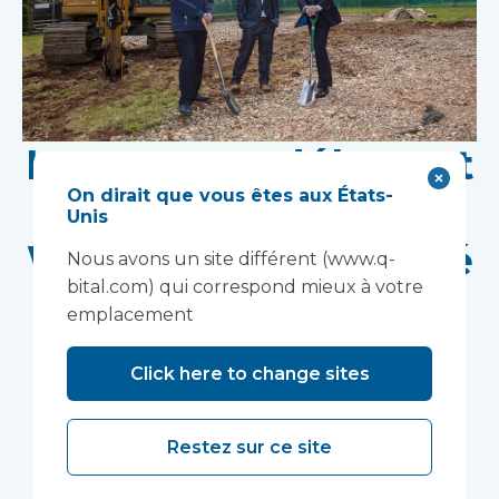
Les travaux débutent
On dirait que vous êtes aux États-
sur le site de
Unis
Wonford House, géré
Nous avons un site différent (www.q-
bital.com) qui correspond mieux à votre
par le Devon NHS
emplacement
Partnership Trust.
Click here to change sites
La construction modulaire accélérera la mise en
service d'un centre de recherche novateur
Restez sur ce site
soutenant le développement de nouveaux
traitements en santé mentale.