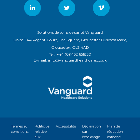
Solutions de soins de santé Vanguard
Unité 1144 Regent Court, The Square, Gloucester Business Park,
Gloucester, GL3 4AD
Tél :
+44 (0)1452 651850
E-mail:
info@vanguardhealthcare.co.uk
Termes et
Politique
Accessibilité
Déclaration
Plan de
conditions
relative
sur
réduction
aux
l'esclavage
carbone