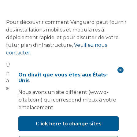
Pour découvrir comment Vanguard peut fournir
des installations mobiles et modulaires à
déploiement rapide, et pour discuter de votre
futur plan d'infrastructure,
Veuillez nous
contacter.
Un grand merci à notre client, nos partenaires et
nos collègues qui ont rendu ce projet possible,
On dirait que vous êtes aux États-
Unis
ainsi qu'à notre équipe pour son dévouement et
son expertise.
Nous avons un site différent (www.q-
bital.com) qui correspond mieux à votre
emplacement
Click here to change sites