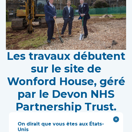
Les travaux débutent
sur le site de
Wonford House, géré
par le Devon NHS
Partnership Trust.
La construction modulaire accélérera la mise en
On dirait que vous êtes aux États-
service d'un centre de recherche novateur
Unis
soutenant le développement de nouveaux