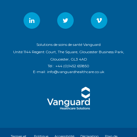
Solutions de soins de santé Vanguard
Unité 1144 Regent Court, The Square, Gloucester Business Park,
Gloucester, GL3 4AD
Tél :
+44 (0)1452 651850
E-mail:
info@vanguardhealthcare.co.uk
Termes et
Politique
Accessibilité
Déclaration
Plan de