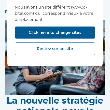
traitements en santé mentale.
Nous avons un site différent (www.q-
En savoir plus
bital.com) qui correspond mieux à votre
emplacement
Click here to change sites
Restez sur ce site
La nouvelle stratégie