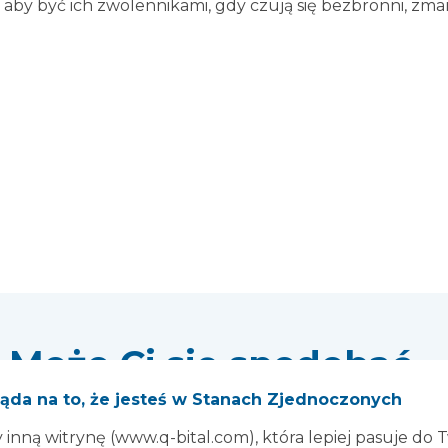
, aby być ich zwolennikami, gdy czują się bezbronni, zmar
Może Ci się spodobać...
ąda na to, że jesteś w Stanach Zjednoczonych
inną witrynę (www.q-bital.com), która lepiej pasuje do 