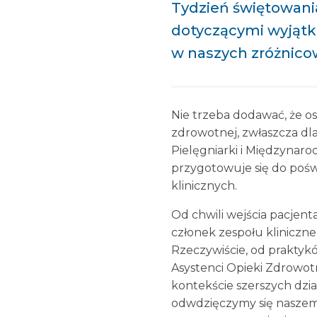
Tydzień świętowania
dotyczącymi wyjątko
w naszych zróżnico
Nie trzeba dodawać, że os
zdrowotnej, zwłaszcza dl
Pielęgniarki i Międzynar
przygotowuje się do pośw
klinicznych.
Od chwili wejścia pacjent
członek zespołu kliniczne
Rzeczywiście, od praktykó
Asystenci Opieki Zdrowotn
kontekście szerszych dzi
odwdzięczymy się naszemu