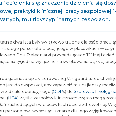
 i dzielenia się: znaczenie dzielenia się do
wej praktyki klinicznej, pracy zespołowej 
wanych, multidyscyplinarnych zespołach.
tatnie dwa lata były wyjątkowo trudne dla osób pracują
a naszego personelu pracującego w placówkach w całym k
t
odowego Dnia Pielęgniarki przypadającego 12
Maj i dzień
ięcenia tygodnia wyłącznie na świętowanie ciężkiej pra
a do gabinetu opieki zdrowotnej Vanguard aż do chwili 
go jest do dyspozycji, aby zapewnić mu najlepszy możliw
w z działu operacyjnego (
ODP
s) do
Szorować
I
Pielęgni
ej (
HCA
) wysiłki zespołów klinicznych często mogą zos
ałań zachodzących w placówkach opieki zdrowotnej. W 
 personelowi, wyrażając uznanie dla jego wyjątkowych w