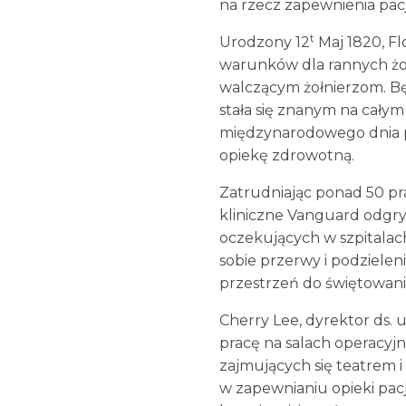
na rzecz zapewnienia pacj
t
Urodzony 12
Maj 1820, Fl
warunków dla rannych żołn
walczącym żołnierzom. B
stała się znanym na całym
międzynarodowego dnia pi
opiekę zdrowotną.
Zatrudniając ponad 50 pr
kliniczne Vanguard odgryw
oczekujących w szpitalach
sobie przerwy i podzielen
przestrzeń do świętowani
Cherry Lee, dyrektor ds. 
pracę na salach operacyj
zajmujących się teatrem i
w zapewnianiu opieki pac