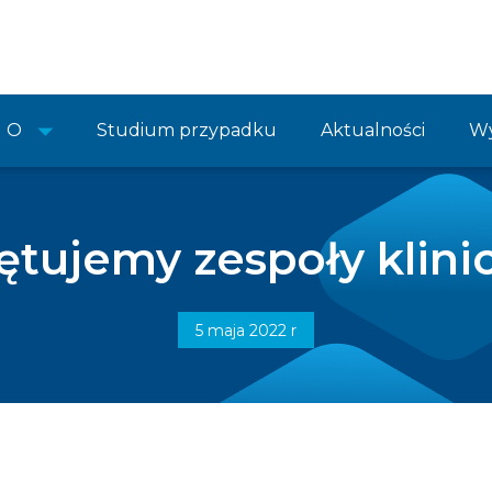
O
Studium przypadku
Aktualności
Wy
ętujemy zespoły klini
5 maja 2022 r