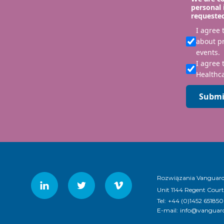
personal 
requeste
I agree
about p
events.
I agree 
Healthca
Submi
Rozwiązania Vanguard 
Unit 1144 Regent Court
Tel:
+44 (0)1452 651850
E-mail:
info@vanguard