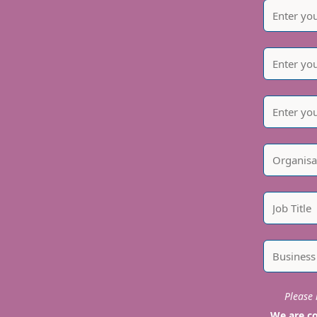
Please i
We are co