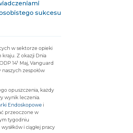
świadczeniami
i osobistego sukcesu
cych w sektorze opieki
raju. Z okazji Dnia
t
 ODP 14
Maj, Vanguard
cy naszych zespołów
jego opuszczenia, każdy
y wynik leczenia.
arki Endoskopowe
i
tać przeoczone w
tym tygodniu
ysiłków i ciągłej pracy