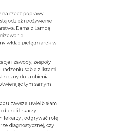
cy na rzecz poprawy
tą odzież i pożywienie
arstwa, Dama z Lampą
anizowanie
ny wkład pielęgniarek w
acje i zawody, zespoły
radzeniu sobie z listami
liniczny do zrobienia
, otwierając tym samym
zawodu zawsze uwielbiałam
do roli lekarzy
h lekarzy , odgrywać rolę
rze diagnostycznej, czy