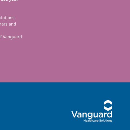
olutions
nars and
 of Vanguard