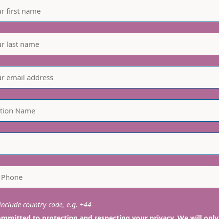
nclude country code, e.g. +44
mmitted to protecting and respecting your privacy. We will only