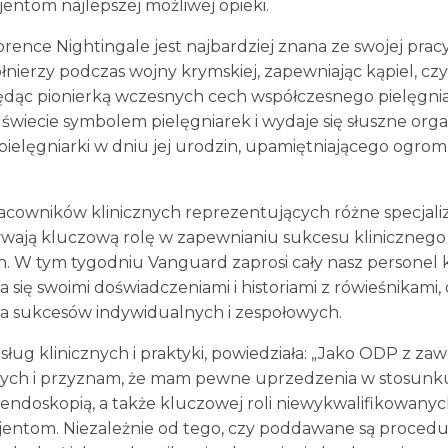
entom najlepszej możliwej opieki.
orence Nightingale jest najbardziej znana ze swojej pra
ierzy podczas wojny krymskiej, zapewniając kąpiel, czys
ędąc pionierką wczesnych cech współczesnego pielęgni
 świecie symbolem pielęgniarek i wydaje się słuszne org
elęgniarki w dniu jej urodzin, upamiętniającego ogrom
acowników klinicznych reprezentujących różne specjaliz
ają kluczową rolę w zapewnianiu sukcesu klinicznego i 
. W tym tygodniu Vanguard zaprosi cały nasz personel k
ia się swoimi doświadczeniami i historiami z rówieśnikami
a sukcesów indywidualnych i zespołowych.
usług klinicznych i praktyki, powiedziała: „Jako ODP z 
nych i przyznam, że mam pewne uprzedzenia w stosunku 
 endoskopią, a także kluczowej roli niewykwalifikowanyc
jentom. Niezależnie od tego, czy poddawane są procedu