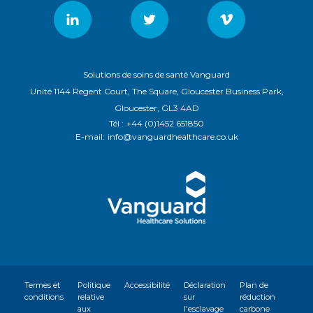
Solutions de soins de santé Vanguard
Unité 1144 Regent Court, The Square, Gloucester Business Park,
Gloucester, GL3 4AD
Tél :
+44 (0)1452 651850
E-mail:
info@vanguardhealthcare.co.uk
Termes et
Politique
Accessibilité
Déclaration
Plan de
conditions
relative
sur
réduction
aux
l'esclavage
carbone