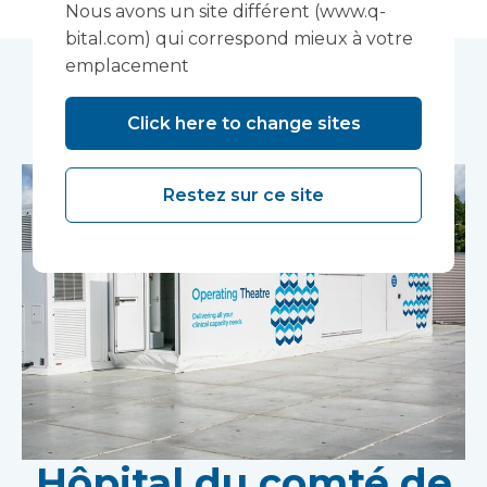
Nous avons un site différent (www.q-
bital.com) qui correspond mieux à votre
emplacement
Études de cas connexes
Click here to change sites
Restez sur ce site
Hôpital du comté de