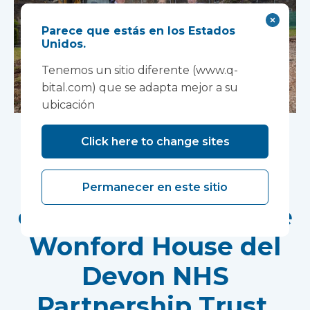
Parece que estás en los Estados
Unidos.
Tenemos un sitio diferente (www.q-
bital.com) que se adapta mejor a su
ubicación
Comienzan las obras
Click here to change sites
de un nuevo centro
de investigación en
Permanecer en este sitio
el emplazamiento de
Wonford House del
Devon NHS
Partnership Trust.