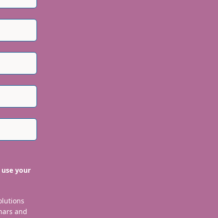
 use your
olutions
nars and