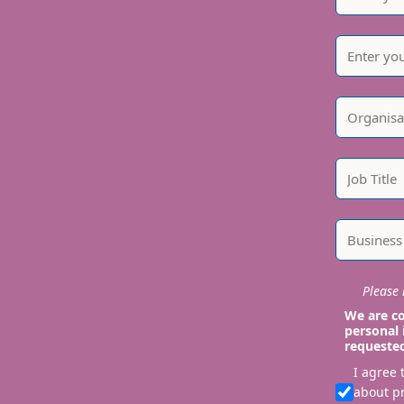
Please i
We are co
personal 
requeste
I agree
about p