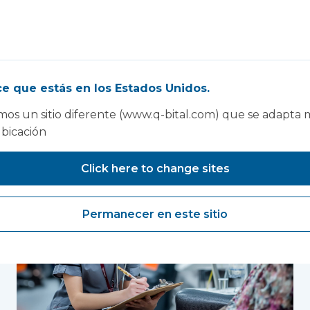
e que estás en los Estados Unidos.
mbién te puede interesar
os un sitio diferente (www.q-bital.com) que se adapta 
ubicación
Click here to change sites
Permanecer en este sitio