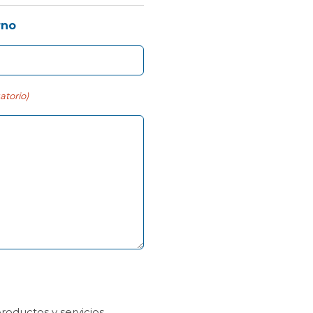
rno
atorio)
oductos y servicios,