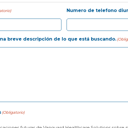
Numero de telefono diu
atorio)
una breve descripción de lo que está buscando.
(Oblig
s
(Obligatorio)
icaciones futuras de Vanguard Healthcare Solutions sobre pr