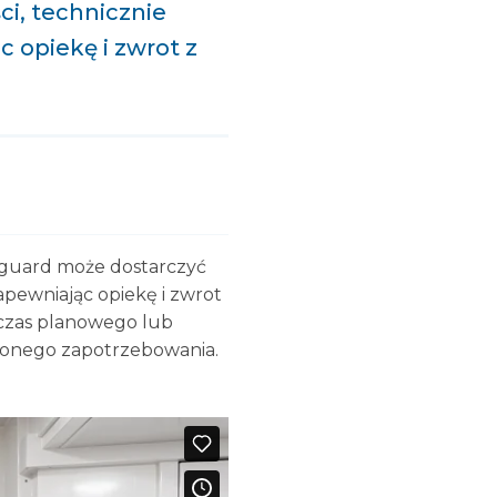
i, technicznie
 opiekę i zwrot z
Vanguard może dostarczyć
apewniając opiekę i zwrot
dczas planowego lub
zonego zapotrzebowania.