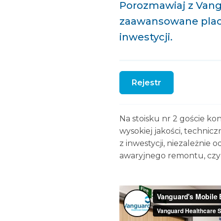
Porozmawiaj z Vangu
zaawansowane placó
inwestycji.
Rejestr
Na stoisku nr 2 goście ko
wysokiej jakości, technic
z inwestycji, niezależni
awaryjnego remontu, czy