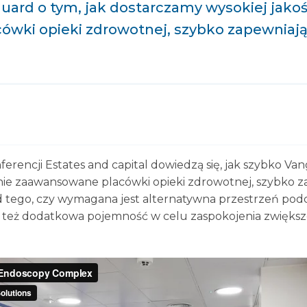
ard o tym, jak dostarczamy wysokiej jakośc
wki opieki zdrowotnej, szybko zapewniając
nferencji Estates and capital dowiedzą się, jak szybko 
znie zaawansowane placówki opieki zdrowotnej, szybko z
e od tego, czy wymagana jest alternatywna przestrzeń po
 też dodatkowa pojemność w celu zaspokojenia zwięks