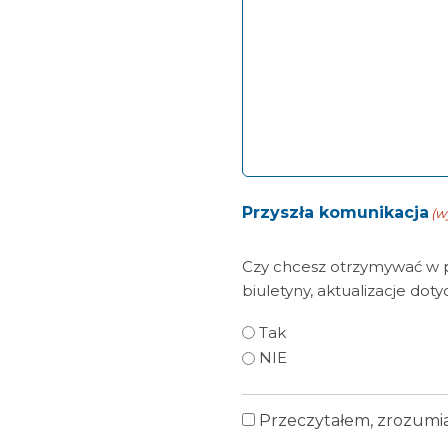
Przyszła komunikacja
(w
Czy chcesz otrzymywać w p
biuletyny, aktualizacje dot
Tak
NIE
Przeczytałem, zrozumia
Polityka
prywatności