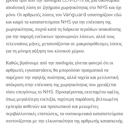
χρόνια πριν από την πανδημία COVID-19 ως μια οικονομικά
αποδοτική λύση σε ζητήματα χωρητικότητας στο NHS και όχι
μόνο. Οι αρθρωτές λύσεις του Vanguard υποστηρίζουν εδώ
και καιρό τα καταπιστεύματα NHS για την επέκταση της
χωρητικότητας, συχνά κατά τη διάρκεια περιόδων ανακαίνισης
για την παροχή ευέλικτων προσωρινών λύσεων, αλλά τους
τελευταίους μήνες, μετατοπίζονται σε μακροπρόθεσμες λύσεις
για τη μόνιμη αύξηση του κλινικού χώρου.
Καθώς βγαίνουμε από την πανδημία, γίνεται φανερό ότι οι
αρθρωτές εγκαταστάσεις θα μπορούσαν πραγματικά να
παρέχουν την υψηλής ποιότητας, αλλά ταχεία και μελλοντική
απόκριση στην επέκταση της χωρητικότητας που χρειάζεται
τόσο επειγόντως το NHS. Προσφέροντας εκτεταμένα οφέλη,
όπως μεγαλύτερη ευελιξία, ταχύτερη παράδοση, βελτιωμένη
εμπειρία ασθενών και προσωπικού και μειωμένες
περιβαλλοντικές επιπτώσεις, τα νοσοκομειακά καταπιστεύματα
συντονίζονται με την ελκυστικότητα της αρθρωτής κατασκευής.