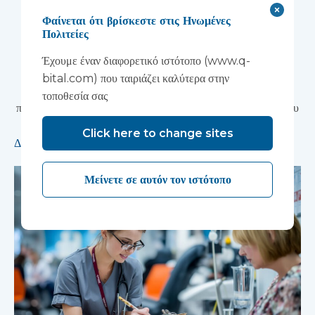
Wonford House του
Φαίνεται ότι βρίσκεστε στις Ηνωμένες
Devon NHS
Πολιτείες
Partnership Trust
Έχουμε έναν διαφορετικό ιστότοπο (www.q-
bital.com) που ταιριάζει καλύτερα στην
Η κατασκευή με αρθρωτές μονάδες θα επιταχύνει την
τοποθεσία σας
παράδοση μιας πρωτοποριακής ερευνητικής εγκατάστασης που
υποστηρίζει την ανάπτυξη νέων θεραπειών ψυχικής υγείας.
Click here to change sites
Διαβάστε περισσότερα
Μείνετε σε αυτόν τον ιστότοπο