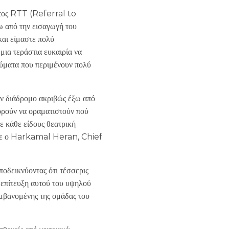
τος RTT (Referral to
 από την εισαγωγή του
αι είμαστε πολύ
μια τεράστια ευκαιρία να
ύματα που περιμένουν πολύ
αν διάδρομο ακριβώς έξω από
πορούν να οραματιστούν πού
σε κάθε είδους θεατρική
λωσε ο Harkamal Heran, Chief
οδεικνύοντας ότι τέσσερις
Η επίτευξη αυτού του υψηλού
αμβανομένης της ομάδας του