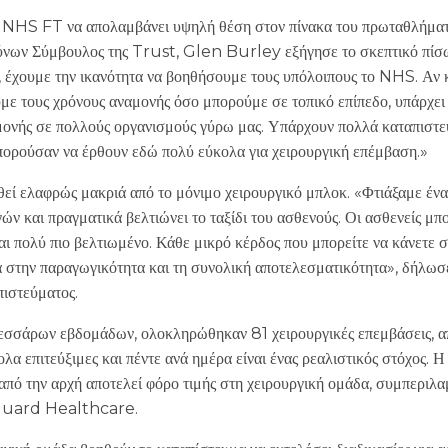
HS FT να απολαμβάνει υψηλή θέση στον πίνακα του πρωταθλήμα
ων Σύμβουλος της Trust, Glen Burley εξήγησε το σκεπτικό πίσω
χουμε την ικανότητα να βοηθήσουμε τους υπόλοιπους το NHS. Αν κ
με τους χρόνους αναμονής όσο μπορούμε σε τοπικό επίπεδο, υπάρχει 
μονής σε πολλούς οργανισμούς γύρω μας. Υπάρχουν πολλά καταπιστε
 μπορούσαν να έρθουν εδώ πολύ εύκολα για χειρουργική επέμβαση.»
ηθεί ελαφρώς μακριά από το μόνιμο χειρουργικό μπλοκ. «Φτιάξαμε έν
ών και πραγματικά βελτιώνει το ταξίδι του ασθενούς. Οι ασθενείς μ
ίναι πολύ πιο βελτιωμένο. Κάθε μικρό κέρδος που μπορείτε να κάνετε 
ά στην παραγωγικότητα και τη συνολική αποτελεσματικότητα», δή
ιστεύματος.
εσσάρων εβδομάδων, ολοκληρώθηκαν 81 χειρουργικές επεμβάσεις, απ
ολα επιτεύξιμες και πέντε ανά ημέρα είναι ένας ρεαλιστικός στόχος. 
από την αρχή αποτελεί φόρο τιμής στη χειρουργική ομάδα, συμπεριλ
nguard Healthcare.