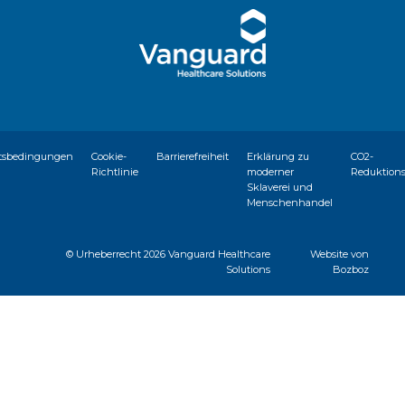
tsbedingungen
Cookie-
Barrierefreiheit
Erklärung zu
CO2-
Richtlinie
moderner
Reduktion
Sklaverei und
Menschenhandel
© Urheberrecht
2026 Vanguard Healthcare
Website von
Solutions
Bozboz