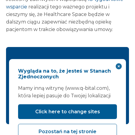
wsparcie
realizacji tego ważnego projektu i
cieszymy się, że Healthcare Space będzie w
dalszym ciągu zapewniać niezbędną opiekę
pacjentom w trakcie obowiązywania umowy.
Szukasz podobnego
obiektu?
Wygląda na to, że jesteś w Stanach
Zjednoczonych
Skontaktuj się z nami:
Mamy inną witrynę (www.q-bital.com),
która lepiej pasuje do Twojej lokalizacji
+44 (0)1452 651850
info@vanguardhealthcare.co.uk
Click here to change sites
Pozostań na tej stronie