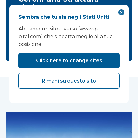
simile?
Sembra che tu sia negli Stati Uniti
Contattaci:
Abbiamo un sito diverso (www.q-
+44 (0)1452 651850
bital.com) che si adatta meglio alla tua
posizione
info@vanguardhealthcare.co.uk
Click here to change sites
Rimani su questo sito
Casi di studio correlati