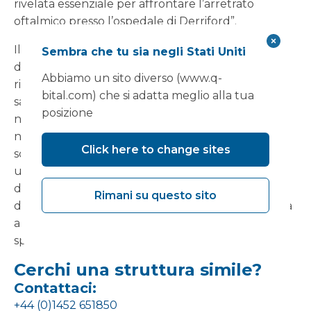
rivelata essenziale per affrontare l’arretrato
oftalmico presso l’ospedale di Derriford”.
Il dottor Tomas Cudrnak, direttore clinico
Sembra che tu sia negli Stati Uniti
dell'oftalmologia, ha dichiarato: "Stavamo
Abbiamo un sito diverso (www.q-
riscontrando un problema con la capacità della
bital.com) che si adatta meglio alla tua
sala in tutto l'ospedale, il che significava che il
posizione
numero di sessioni che eravamo in grado di fornire
nella nostra sede precedente ogni settimana è
Click here to change sites
sceso da 20 a 14. Questo nuovo ha rappresentato
un ottimo passo avanti in termini di soddisfazione
delle aspettative dei nostri pazienti, poiché
Rimani su questo sito
dedichiamo una sala ai trattamenti per la cataratta
ad alto volume e l’altra ai trattamenti sub-
specialistici”.
Cerchi una struttura simile?
Contattaci:
+44 (0)1452 651850