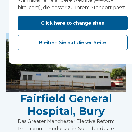
Wir haben eine andere Website (www.q-
bital.com), die besser zu Ihrem Standort passt
Verwandte Fallstudien
Click here to change sites
Bleiben Sie auf dieser Seite
Fairfield General
Hospital, Bury
Das Greater Manchester Elective Reform
Programme, Endoskopie-Suite für duale