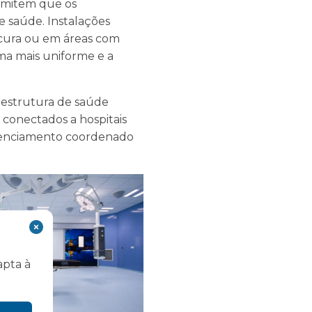
ermitem que os
e saúde. Instalações
cura ou em áreas com
rma mais uniforme e a
aestrutura de saúde
 conectados a hospitais
erenciamento coordenado
apta à