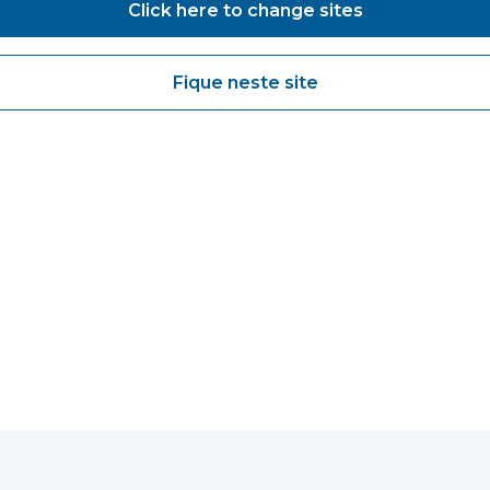
e e a necessidade de maior resiliência
Click here to change sites
m curso. Leia mais aqui:
Soluções modulares fornecem ca
uard Healthcare Solutions
Fique neste site
o em marketing@vanguardhealthcare.co.uk para marcar 
res da Vanguard podem ajudá-lo.