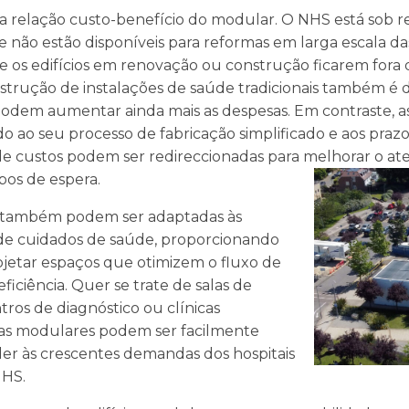
 a relação custo-benefício do modular. O NHS está sob res
ão estão disponíveis para reformas em larga escala das
de os edifícios em renovação ou construção ficarem fora
trução de instalações de saúde tradicionais também é d
odem aumentar ainda mais as despesas. Em contraste, a
o ao seu processo de fabricação simplificado e aos praz
de custos podem ser redireccionadas para melhorar o at
pos de espera.
s também podem ser adaptadas às
 de cuidados de saúde, proporcionando
etar espaços que otimizem o fluxo de
iciência. Quer se trate de salas de
tros de diagnóstico ou clínicas
uras modulares podem ser facilmente
der às crescentes demandas dos hospitais
NHS.