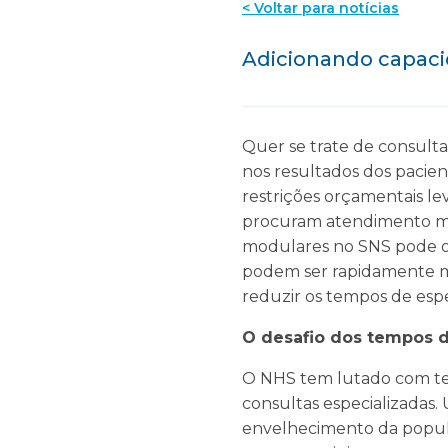
< Voltar para notícias
Adicionando capac
Quer se trate de consulta
nos resultados dos pacien
restrições orçamentais l
procuram atendimento méd
modulares no SNS pode of
podem ser rapidamente mo
reduzir os tempos de espe
O desafio dos tempos 
O NHS tem lutado com tem
consultas especializadas.
envelhecimento da popula