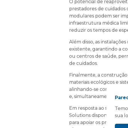
O potencial de reaprovei
prestadores de cuidados 
modulares podem ser imp
infraestrutura médica lim
reduzir os tempos de espe
Além disso, as instalaçõ
existente, garantindo a c
ou centros de saúde, pe
de cuidados.
Finalmente, a construçã
materiais ecológicos e si
alinhando-se com o comp
e, simultaneamente, fornec
Pare
Em resposta ao surto de 
Temos
Solutions disponibilizou 
sua l
para apoiar os prestador