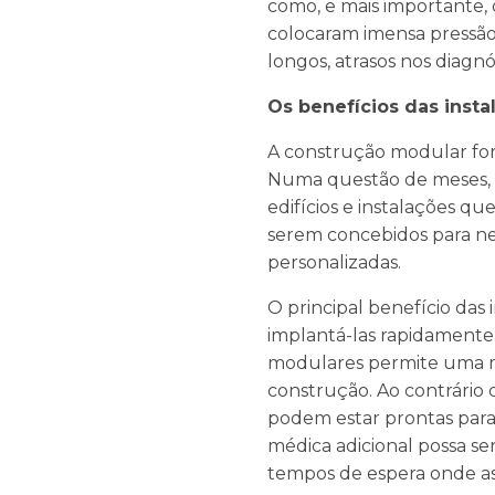
como, e mais importante, o
colocaram imensa pressão 
longos, atrasos nos diag
Os benefícios das inst
A construção modular fora
Numa questão de meses, 
edifícios e instalações qu
serem concebidos para ne
personalizadas.
O principal benefício das
implantá-las rapidamente.
modulares permite uma m
construção. Ao contrário 
podem estar prontas para
médica adicional possa se
tempos de espera onde as 