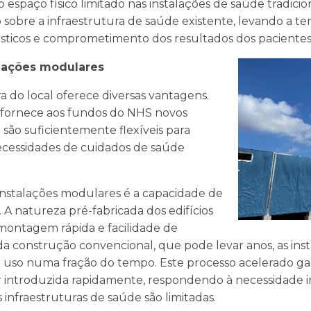
 espaço físico limitado nas instalações de saúde tradicion
sobre a infraestrutura de saúde existente, levando a t
nósticos e comprometimento dos resultados dos pacientes
alações modulares
 do local oferece diversas vantagens.
fornece aos fundos do NHS novos
e são suficientemente flexíveis para
cessidades de cuidados de saúde
 instalações modulares é a capacidade de
 A natureza pré-fabricada dos edifícios
ontagem rápida e facilidade de
da construção convencional, que pode levar anos, as in
 uso numa fração do tempo. Este processo acelerado g
r introduzida rapidamente, respondendo à necessidade i
infraestruturas de saúde são limitadas.