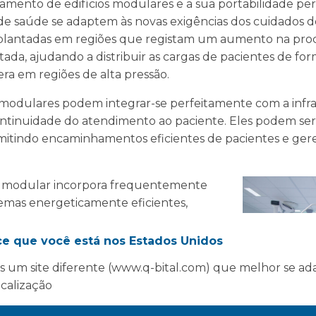
tamento de edifícios modulares e a sua portabilidade p
de saúde se adaptem às novas exigências dos cuidados d
lantadas em regiões que registam um aumento na pro
itada, ajudando a distribuir as cargas de pacientes de fo
ra em regiões de alta pressão.
es modulares podem integrar-se perfeitamente com a infr
ontinuidade do atendimento ao paciente. Eles podem ser
rmitindo encaminhamentos eficientes de pacientes e g
o modular incorpora frequentemente
stemas energeticamente eficientes,
romisso do NHS com a sustentabilidade
endo serviços eficientes e acessíveis.
ce que você está nos Estados Unidos
COVID-19, a Vanguard Healthcare
 um site diferente (www.q-bital.com) que melhor se ad
algumas instalações modulares adicionais
ocalização
es de cuidados de saúde na Europa com