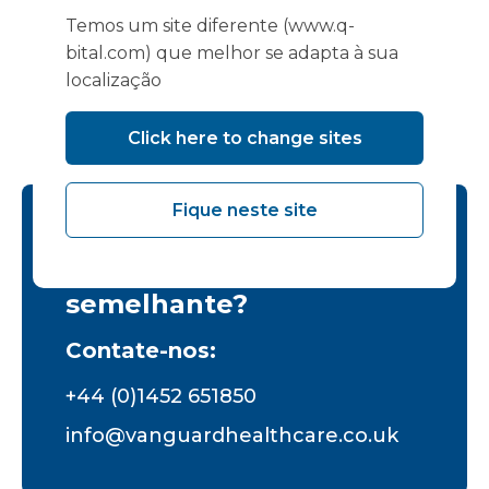
procedimentos cirúrgicos realizados por
Temos um site diferente (www.q-
dia
bital.com) que melhor se adapta à sua
localização
Click here to change sites
Fique neste site
Você está procurando
uma instalação
semelhante?
Contate-nos:
+44 (0)1452 651850
info@vanguardhealthcare.co.uk