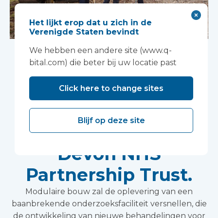
Het lijkt erop dat u zich in de
Verenigde Staten bevindt
Werkzaamheden
We hebben een andere site (www.q-
bital.com) die beter bij uw locatie past
gestart aan nieuwe
onderzoeksfaciliteit
Click here to change sites
op het Wonford
Blijf op deze site
House-terrein van
Devon NHS
Partnership Trust.
Modulaire bouw zal de oplevering van een
baanbrekende onderzoeksfaciliteit versnellen, die
de ontwikkeling van nieuwe behandelingen voor