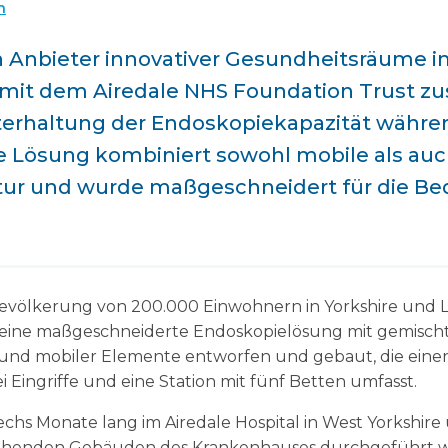
n
n Anbieter innovativer Gesundheitsräume i
h mit dem Airedale NHS Foundation Trust
hterhaltung der Endoskopiekapazität währe
ie Lösung kombiniert sowohl mobile als au
uktur und wurde maßgeschneidert für die Be
 Bevölkerung von 200.000 Einwohnern in Yorkshire und
t eine maßgeschneiderte Endoskopielösung mit gemisch
 und mobiler Elemente entworfen und gebaut, die einen
Eingriffe und eine Station mit fünf Betten umfasst.
sechs Monate lang im Airedale Hospital in West Yorkshir
stehenden Gebäuden des Krankenhauses durchgeführt