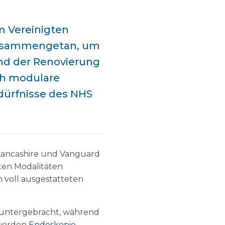
m Vereinigten
 zusammengetan, um
nd der Renovierung
ch modulare
dürfnisse des NHS
 Lancashire und Vanguard
ten Modalitäten
 voll ausgestatteten
e untergebracht, während
 werden
Endoskopie