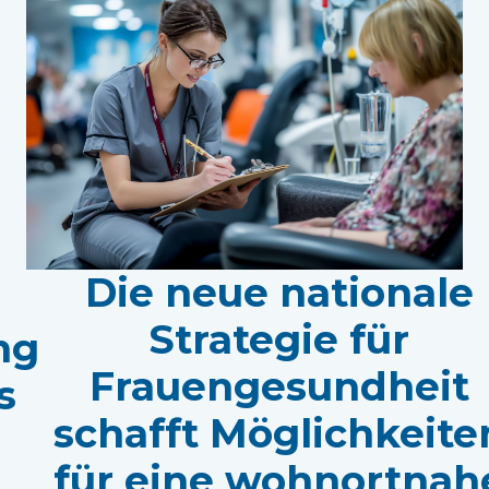
Die neue nationale
Strategie für
ng
Frauengesundheit
s
schafft Möglichkeite
s
für eine wohnortnah