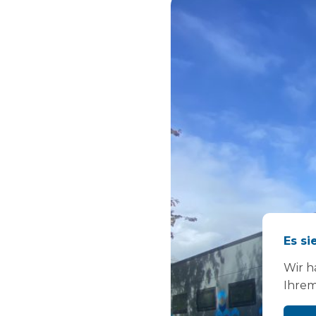
Es si
Wir h
Ihrem