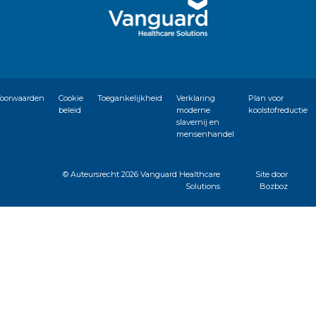
oorwaarden
Cookie
Toegankelijkheid
Verklaring
Plan voor
beleid
moderne
koolstofreductie
slavernij en
mensenhandel
© Auteursrecht
2026 Vanguard Healthcare
Site door
Solutions
Bozboz