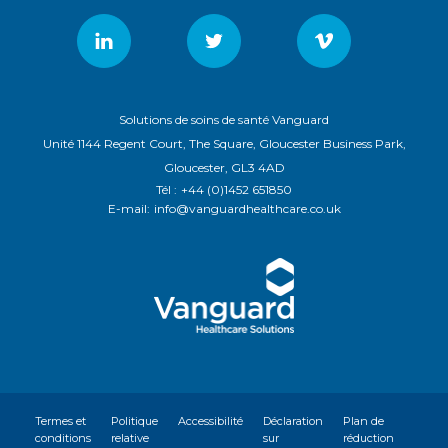
Solutions de soins de santé Vanguard
Unité 1144 Regent Court, The Square, Gloucester Business Park,
Gloucester, GL3 4AD
Tél :
+44 (0)1452 651850
E-mail:
info@vanguardhealthcare.co.uk
Termes et
Politique
Accessibilité
Déclaration
Plan de
conditions
relative
sur
réduction