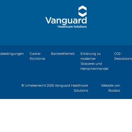
tsbedingungen
Cookie-
Barrierefreiheit
Erklärung zu
CO2-
Richtlinie
moderner
Reduktion
Sklaverei und
Menschenhandel
© Urheberrecht
2026 Vanguard Healthcare
Website von
Solutions
Bozboz