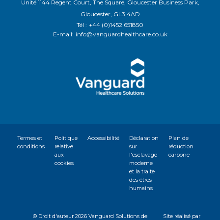
Unité 1144 Regent Court, The Square, Gloucester Business Park,
Gloucester, GL3 4AD
Tél :
+44 (0)1452 651850
E-mail:
info@vanguardhealthcare.co.uk
Termes et
Politique
Accessibilité
Déclaration
Plan de
conditions
relative
sur
réduction
aux
l'esclavage
carbone
cookies
moderne
et la traite
des êtres
humains
© Droit d'auteur
2026 Vanguard Solutions de
Site réalisé par