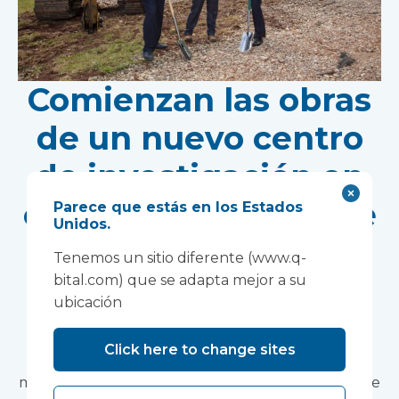
Comienzan las obras
de un nuevo centro
de investigación en
el emplazamiento de
Parece que estás en los Estados
Unidos.
Wonford House del
Tenemos un sitio diferente (www.q-
bital.com) que se adapta mejor a su
Devon NHS
ubicación
Partnership Trust.
Click here to change sites
La construcción modular acelerará la puesta en
marcha de un centro de investigación pionero que