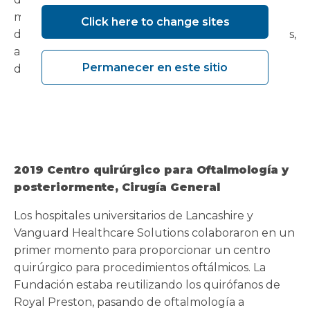
modular, que se pretendía que sirviera como sala
Click here to change sites
de radioterapia intervencionista durante seis meses,
ahora es un quirófano de neurocirugía de larga
Permanecer en este sitio
duración.
2019 Centro quirúrgico para Oftalmología y
posteriormente, Cirugía General
Los hospitales universitarios de Lancashire y
Vanguard Healthcare Solutions colaboraron en un
primer momento para proporcionar un centro
quirúrgico para procedimientos oftálmicos. La
Fundación estaba reutilizando los quirófanos de
Royal Preston, pasando de oftalmología a