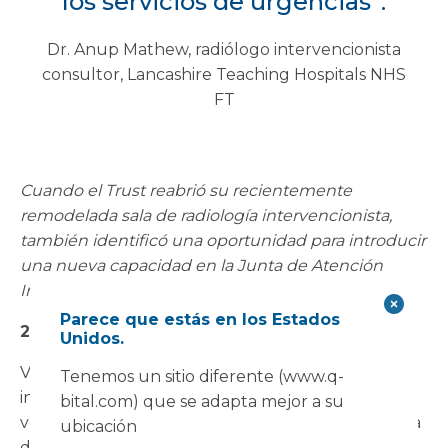
los servicios de urgencias”.
Dr. Anup Mathew, radiólogo intervencionista
consultor, Lancashire Teaching Hospitals NHS
FT
Cuando el Trust reabrió su recientemente
remodelada sala de radiología intervencionista,
también identificó una oportunidad para introducir
una nueva capacidad en la Junta de Atención
Integrada: la neurocirugía.
Parece que estás en los Estados
2021 Sala de neurocirugía
Unidos.
Vanguard readaptó la sala modular de radiología
Tenemos un sitio diferente (www.q-
intervencionista, lo que incluyó el sellado de la
bital.com) que se adapta mejor a su
ventana de visualización y la creación de una zona
ubicación
de lavado en la sala de visualización. Este edificio