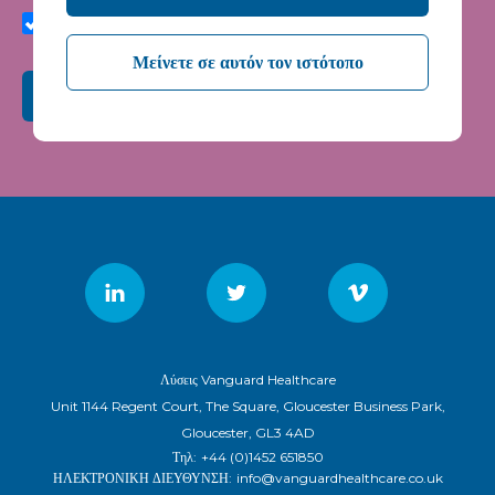
quality and relevance of Vanguard Healthcare Solutions
services.
Μείνετε σε αυτόν τον ιστότοπο
υποβάλλουν
Λύσεις Vanguard Healthcare
Unit 1144 Regent Court, The Square, Gloucester Business Park,
Gloucester, GL3 4AD
Τηλ:
+44 (0)1452 651850
ΗΛΕΚΤΡΟΝΙΚΗ ΔΙΕΥΘΥΝΣΗ:
info@vanguardhealthcare.co.uk