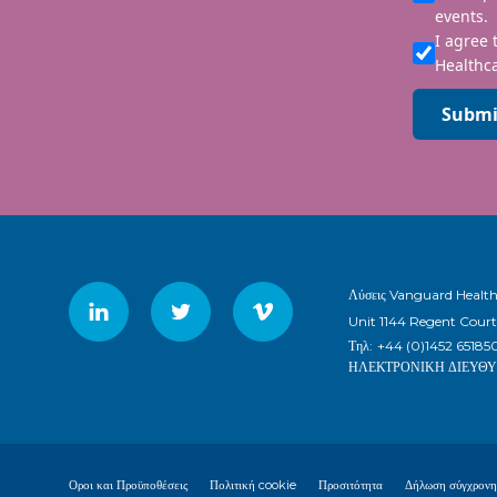
events.
I agree 
Healthca
Submi
Λύσεις Vanguard Healt
Unit 1144 Regent Court
Τηλ:
+44 (0)1452 65185
ΗΛΕΚΤΡΟΝΙΚΗ ΔΙΕΥΘΥ
Οροι και Προϋποθέσεις
Πολιτική cookie
Προσιτότητα
Δήλωση σύγχρονης