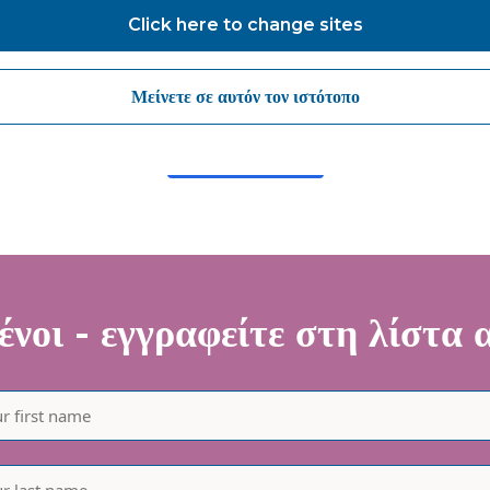
lutions about products and services, newsletters, updates on
Click here to change sites
velopments, seminars and events.
agree to share my interaction data to improve the quality and rele
Μείνετε σε αυτόν τον ιστότοπο
 Vanguard Healthcare Solutions services.
υποβάλλουν
νοι - εγγραφείτε στη λίστα