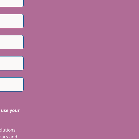
 use your
olutions
nars and