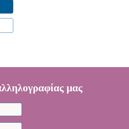
vance
 αλληλογραφίας μας