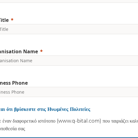
itle
anisation Name
ness Phone
nclude country code, e.g. +44
αι ότι βρίσκεστε στις Ηνωμένες Πολιτείες
committed to protecting and respecting your privacy. We will on
 έναν διαφορετικό ιστότοπο (www.q-bital.com) που ταιριάζει καλ
rsonal information to administer your account and provide the s
ed.
οποθεσία σας
agree to receive marketing communications from Vanguard Health