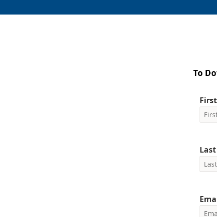
To Do
Firs
Las
Emai