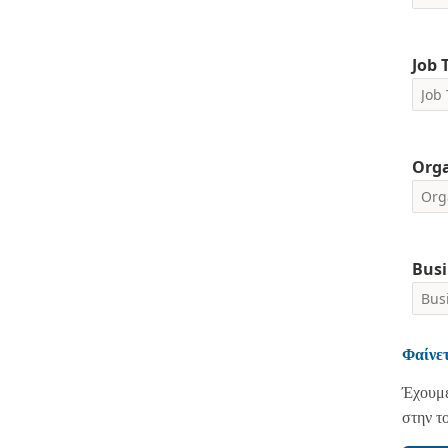
Job T
Org
Busi
Please i
Φαίνετ
We are 
Έχουμε
your pe
request
στην τ
I 