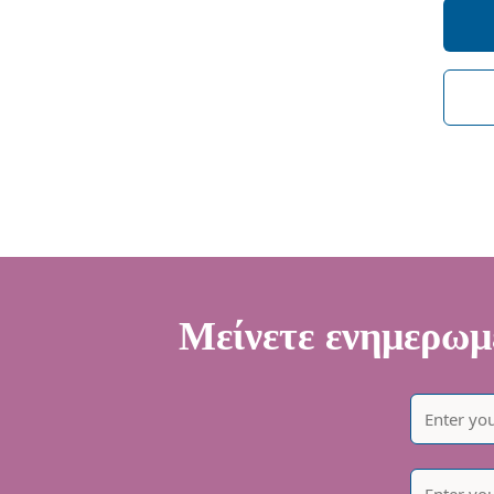
So
de
I 
of
Μείνετε ενημερωμέ