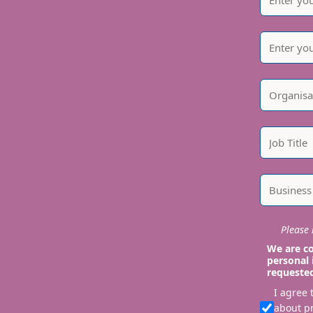
Please i
We are co
personal 
requeste
I agree
about p