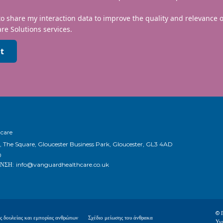
to share my interaction data to improve the quality and relevance
re Solutions services.
t
hcare
, The Square, Gloucester Business Park, Gloucester, GL3 4AD
0
ΝΣΗ:
info@vanguardhealthcare.co.uk
© 
 δουλείας και εμπορίας ανθρώπων
Σχέδιο μείωσης του άνθρακα
Υγ