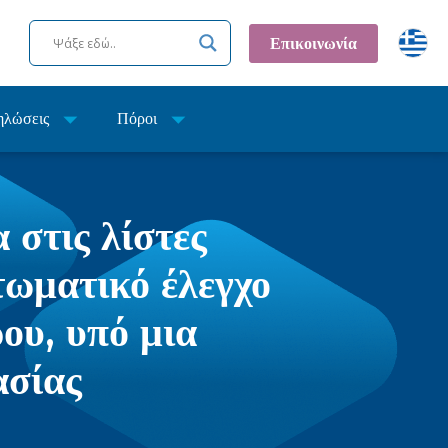
Επικοινωνία
ηλώσεις
Πόροι
 στις λίστες
τωματικό έλεγχο
ου, υπό μια
ασίας