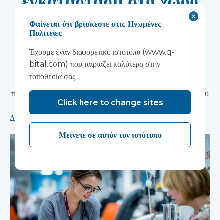
εγκατάσταση στο χώρο
Wonford House του
Φαίνεται ότι βρίσκεστε στις Ηνωμένες
Πολιτείες
Devon NHS
Έχουμε έναν διαφορετικό ιστότοπο (www.q-
Partnership Trust
bital.com) που ταιριάζει καλύτερα στην
τοποθεσία σας
Η κατασκευή με αρθρωτές μονάδες θα επιταχύνει την
παράδοση μιας πρωτοποριακής ερευνητικής εγκατάστασης που
Click here to change sites
υποστηρίζει την ανάπτυξη νέων θεραπειών ψυχικής υγείας.
Διαβάστε περισσότερα
Μείνετε σε αυτόν τον ιστότοπο