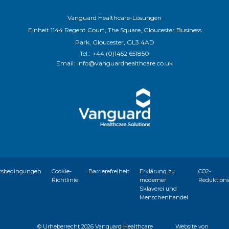
Vanguard Healthcare-Lösungen
Einheit 1144 Regent Court, The Square, Gloucester Business
Park, Gloucester, GL3 4AD
Tel.:
+44 (0)1452 651850
Email:
info@vanguardhealthcare.co.uk
tsbedingungen
Cookie-
Barrierefreiheit
Erklärung zu
CO2-
Richtlinie
moderner
Reduktion
Sklaverei und
Menschenhandel
© Urheberrecht
2026 Vanguard Healthcare
Website von