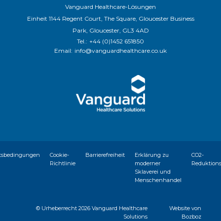
Vanguard Healthcare-Lösungen
Einheit 1144 Regent Court, The Square, Gloucester Business
Park, Gloucester, GL3 4AD
Tel.:
+44 (0)1452 651850
Email:
info@vanguardhealthcare.co.uk
tsbedingungen
Cookie-
Barrierefreiheit
Erklärung zu
CO2-
Richtlinie
moderner
Reduktion
Sklaverei und
Menschenhandel
© Urheberrecht
2026 Vanguard Healthcare
Website von
Solutions
Bozboz