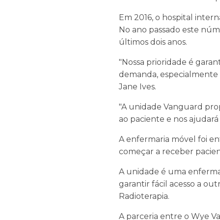
Em 2016, o hospital inter
No ano passado este núme
últimos dois anos.
"Nossa prioridade é garan
demanda, especialmente d
Jane Ives.
"A unidade Vanguard prop
ao paciente e nos ajudar
A enfermaria móvel foi e
começar a receber pacie
A unidade é uma enfermari
garantir fácil acesso a ou
Radioterapia.
A parceria entre o Wye Va