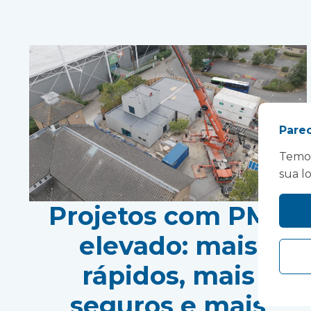
Pare
Temos
sua l
Projetos com PMV
elevado: mais
rápidos, mais
seguros e mais