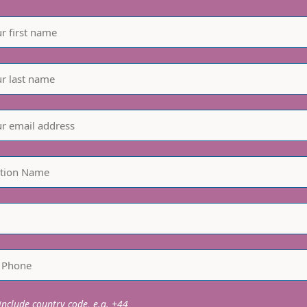
nclude country code, e.g. +44