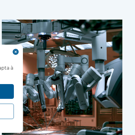
apta à