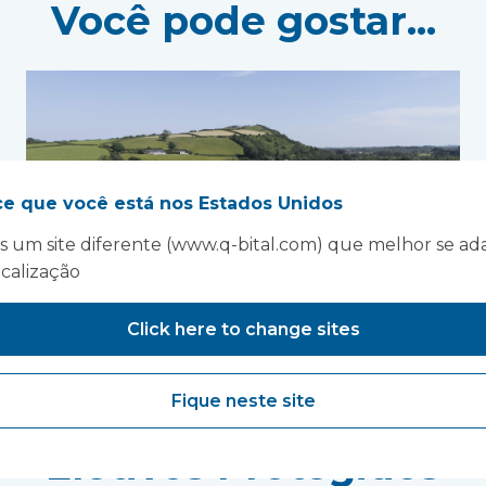
Você pode gostar...
ce que você está nos Estados Unidos
 um site diferente (www.q-bital.com) que melhor se ad
ocalização
Click here to change sites
Fique neste site
Apoio aos Cuidados
Eletivos Protegidos