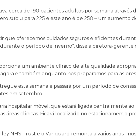
nava cerca de 190 pacientes adultos por semana através
ro subiu para 225 e este ano é de 250 – um aumento d
tir que oferecemos cuidados seguros e eficientes durant
urante o período de inverno", disse a diretora-gerente
orciona um ambiente clínico de alta qualidade apropri
á agora e também enquanto nos preparamos para as press
ntregue esta semana e passará por um período de comis
ntes em setembro.
a hospitalar móvel, que estará ligada centralmente ao h
tras áreas clínicas. Ficará localizado no estacionamento 
lley NHS Trust e o Vanguard remonta a vários anos - nos 