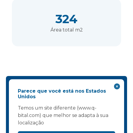
324
Área total m2
Você está procurando
Parece que você está nos Estados
Unidos
uma instalação
semelhante?
Temos um site diferente (www.q-
bital.com) que melhor se adapta à sua
Contate-nos:
localização