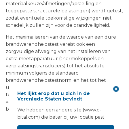
materiaalkeuze/afmetingen/opstelling en
toegepaste structurele belastingen) wordt getest,
zodat eventuele toekomstige wijzigingen niet
schadelijk zullen zijn voor de brandveiligheid.
Het maximaliseren van de waarde van een dure
brandwerendheidstest vereist ook een
zorgvuldige afweging van het installeren van
extra meetapparatuur (thermokoppels en
verplaatsingstransducers) tot het absolute
minimum volgens de standaard
brandwerendheidstestnorm, en het tot het
uiterste doorvoeren van de brandtest, zodat de
Het lijkt erop dat u zich in de
testresultaten leveren veel rijkere informatie op
Verenigde Staten bevindt
voor de verdere ontwikkeling van modulaire
bouwsystemen.
We hebben een andere site (www.q-
bital.com) die beter bij uw locatie past