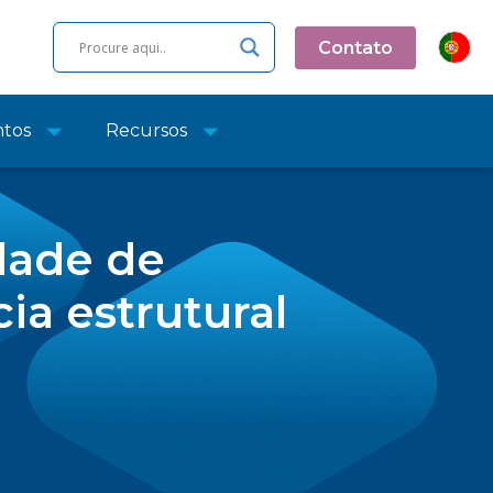
Contato
ntos
Recursos
dade de
ia estrutural
o