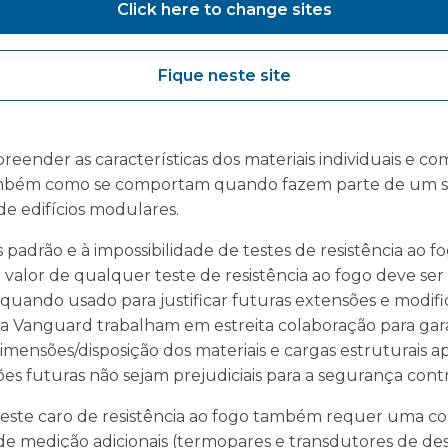
Click here to change sites
am diversos desafios de segurança contra incêndios para 
rados com a construção de edifícios tradicionais; você
onstrução convencional.
Fique neste site
ão utilizados muitos materiais e estes são organizados d
 produtos e sistemas personalizados quando qualquer mo
reender as características dos materiais individuais e
ambém como se comportam quando fazem parte de um s
e edifícios modulares.
s padrão e à impossibilidade de testes de resistência ao 
valor de qualquer teste de resistência ao fogo deve ser
quando usado para justificar futuras extensões e modific
a Vanguard trabalham em estreita colaboração para gara
mensões/disposição dos materiais e cargas estruturais ap
s futuras não sejam prejudiciais para a segurança contr
teste caro de resistência ao fogo também requer uma c
s de medição adicionais (termopares e transdutores de 