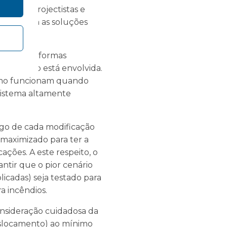
os seus projectistas e
 não obtém as soluções
e inúmeras formas
dificação está envolvida.
 como funcionam quando
istema altamente
fogo de cada modificação
 maximizado para ter a
ações. A este respeito, o
ntir que o pior cenário
licadas) seja testado para
a incêndios.
onsideração cuidadosa da
deslocamento) ao mínimo