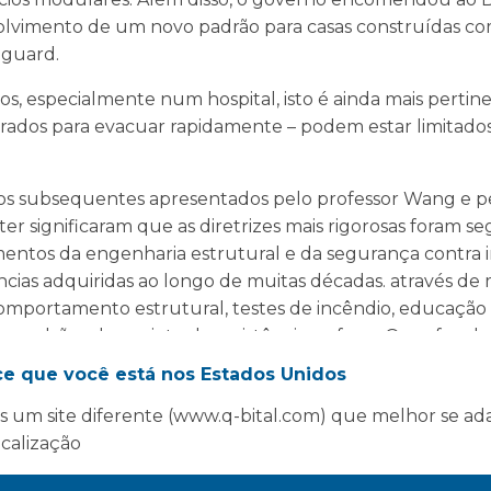
nvolvimento de um novo padrão para casas construídas
nguard.
, especialmente num hospital, isto é ainda mais perti
rados para evacuar rapidamente – podem estar limitado
órios subsequentes apresentados pelo professor Wang e p
r significaram que as diretrizes mais rigorosas foram s
tos da engenharia estrutural e da segurança contra in
cias adquiridas ao longo de muitas décadas. através d
comportamento estrutural, testes de incêndio, educação
de padrões de projeto de resistência ao fogo. O profu
para ajudar o Vanguard não apenas a obter a aprovação 
ce que você está nos Estados Unidos
 ter confiança em que seus edifícios alcancem o mais a
 um site diferente (www.q-bital.com) que melhor se ad
ocalização
lar