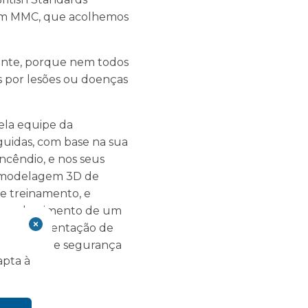
 com MMC, que acolhemos
nente, porque nem todos
s por lesões ou doenças
ela equipe da
eguidas, com base na sua
cêndio, e nos seus
e modelagem 3D de
 e treinamento, e
ndo conhecimento de um
da regulamentação de
lto nível de segurança
apta à