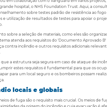
ou em colaboração com o Vanguard em vários projetos, i
nde hospital, o NHS Foundation Trust. Aqui, a consul
conselhamento sobre testes padrão de resistência ao fogo 
s e utilização de resultados de testes para apoiar o proj
o.
o sobre a seleção de materiais, como eles são organiza
istema atenda aos requisitos do 'Documento Aprovado B
 contra incêndio e outros requisitos adicionais relevant
.
 que a estrutura seja segura em caso de ataque de incê
mprir estes requisitos é fundamental para que os ocup
apar para um local seguro e os bombeiros possam realiza
ça.
dio locais e globais
eios de fuga são o requisito mais crucial. Os meios de fu
oximidades da origem do incêndio e cuja evacuação é af