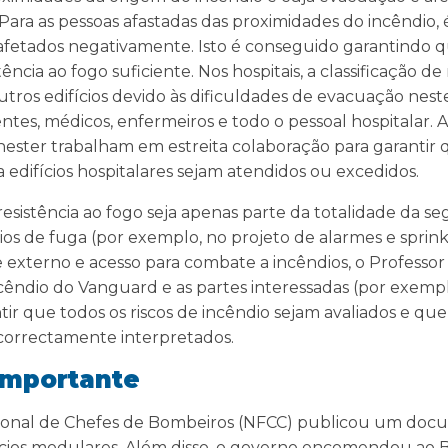
. Para as pessoas afastadas das proximidades do incêndio,
afetados negativamente. Isto é conseguido garantindo 
ência ao fogo suficiente. Nos hospitais, a classificação de
tros edifícios devido às dificuldades de evacuação neste
ntes, médicos, enfermeiros e todo o pessoal hospitalar.
ster trabalham em estreita colaboração para garantir qu
a edifícios hospitalares sejam atendidos ou excedidos.
esistência ao fogo seja apenas parte da totalidade da se
os de fuga (por exemplo, no projeto de alarmes e sprinkl
e externo e acesso para combate a incêndios, o Profess
êndio do Vanguard e as partes interessadas (por exemplo
tir que todos os riscos de incêndio sejam avaliados e que 
 correctamente interpretados.
 importante
ional de Chefes de Bombeiros (NFCC) publicou um do
cios modulares. Além disso, o governo encomendou ao B