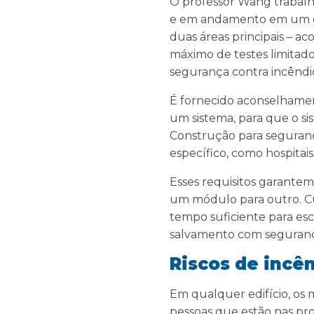
O professor Wang trabalh
e em andamento em um gra
duas áreas principais – a
máximo de testes limitado
segurança contra incêndi
É fornecido aconselhament
um sistema, para que o s
Construção para segurança
específico, como hospitais
Esses requisitos garantem
um módulo para outro. Cu
tempo suficiente para esc
salvamento com seguran
Riscos de incên
Em qualquer edifício, os m
pessoas que estão nas pr