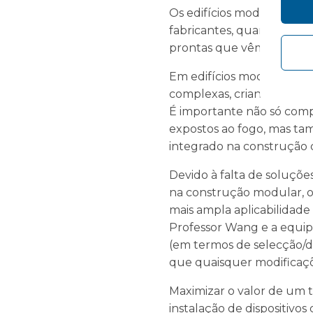
Os edifícios modulares cri
fabricantes, quando compa
prontas que vêm com a c
Em edifícios modulares, s
complexas, criando assim
É importante não só comp
expostos ao fogo, mas t
integrado na construção d
Devido à falta de soluçõe
na construção modular, o 
mais ampla aplicabilidade 
Professor Wang e a equip
(em termos de selecção/di
que quaisquer modificaçõe
Maximizar o valor de um 
instalação de dispositivo