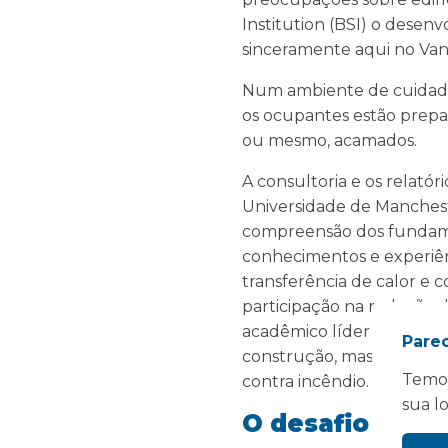
Institution (BSI) o dese
sinceramente aqui no Va
Num ambiente de cuidados
os ocupantes estão prepa
ou mesmo, acamados.
A consultoria e os relat
Universidade de Mancheste
compreensão dos fundamen
conhecimentos e experiên
transferência de calor e 
participação na redação 
acadêmico líder é vital 
Pare
construção, mas também a
Temos
contra incêndio.
sua l
O desafio modu