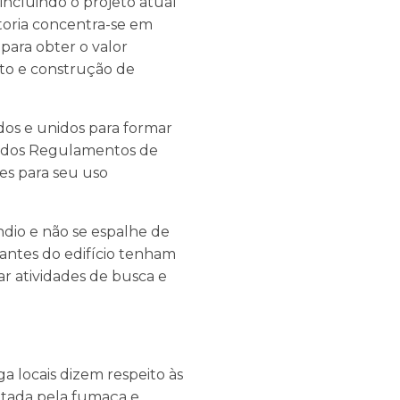
ncluindo o projeto atual
toria concentra-se em
para obter o valor
eto e construção de
dos e unidos para formar
' dos Regulamentos de
es para seu uso
ndio e não se espalhe de
antes do edifício tenham
r atividades de busca e
ga locais dizem respeito às
etada pela fumaça e