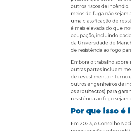
outros riscos de incêndio
meios de fuga não sejam 
uma classificação de resist
é mais elevada do que nou
ocupação, incluindo pacie
da Universidade de Manche
de resistência ao fogo par
Embora o trabalho sobre r
outras partes incluem mei
de revestimento interno 
outros engenheiros de inc
os arquitectos) para garan
resistência ao fogo sejam
Por que isso é
Em 2023, o Conselho Nac
preocupações sobre edifí