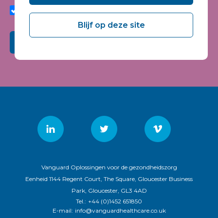
quality and relevance of Vanguard Healthcare Solutions
services.
Blijf op deze site
Submit
Vanguard Oplossingen voor de gezondheidszorg
Eenheid 1144 Regent Court, The Square, Gloucester Business
Park, Gloucester, GL3 4AD
Tel.:
+44 (0)1452 651850
E-mail:
info@vanguardhealthcare.co.uk