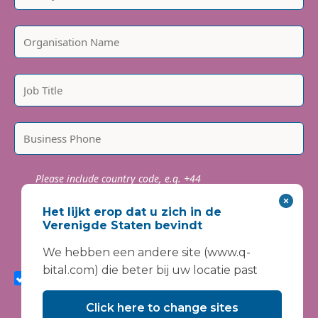
Please include country code, e.g. +44
We are committed to protecting and respecting your
privacy. We will only use your personal information to
Het lijkt erop dat u zich in de
administer your account and provide the services
Verenigde Staten bevindt
requested.
We hebben een andere site (www.q-
I agree to receive marketing communications from
bital.com) die beter bij uw locatie past
Vanguard Healthcare Solutions about products and
services, newsletters, updates on developments,
seminars and events.
Click here to change sites
I agree to share my interaction data to improve the