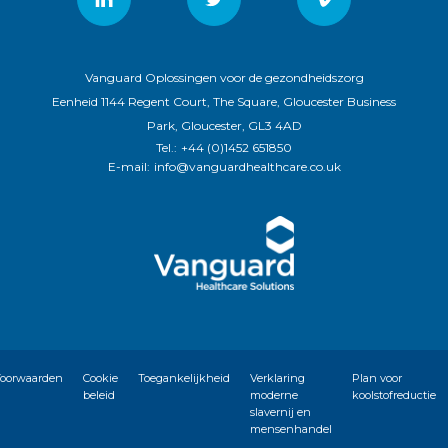
Vanguard Oplossingen voor de gezondheidszorg
Eenheid 1144 Regent Court, The Square, Gloucester Business
Park, Gloucester, GL3 4AD
Tel.:
+44 (0)1452 651850
E-mail:
info@vanguardhealthcare.co.uk
oorwaarden
Cookie
Toegankelijkheid
Verklaring
Plan voor
beleid
moderne
koolstofreductie
slavernij en
mensenhandel