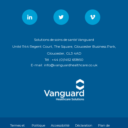
Solutions de soins de santé Vanguard
Unité 1144 Regent Court, The Square, Gloucester Business Park,
Gloucester, GL3 4AD
Tél :
+44 (0)1452 651850
E-mail:
info@vanguardhealthcare.co.uk
Termes et
Politique
Accessibilité
Déclaration
Plan de