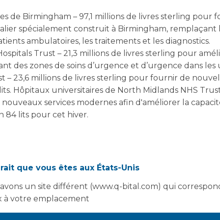
es de Birmingham – 97,1 millions de livres sterling pour 
talier spécialement construit à Birmingham, remplaçan
tients ambulatoires, les traitements et les diagnostics.
ospitals Trust – 21,3 millions de livres sterling pour améli
nt des zones de soins d’urgence et d’urgence dans les 
– 23,6 millions de livres sterling pour fournir de nouvell
lits. Hôpitaux universitaires de North Midlands NHS Trust –
 nouveaux services modernes afin d'améliorer la capacité
 84 lits pour cet hiver.
 Redbridge CCG et North East London NHS Foundation Tru
pper un nouveau centre de santé et de bien-être dans l
rait que vous êtes aux États-Unis
es NHS Trust – 12,7 millions de livres sterling pour agra
avons un site différent (www.q-bital.com) qui correspon
 l'hôpital universitaire de Croydon, à Croydon.
 à votre emplacement