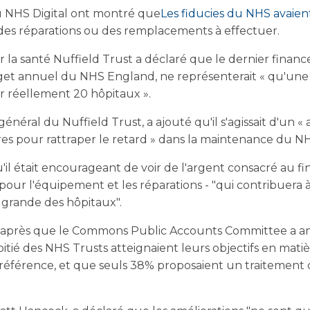
du NHS Digital ont montré que
Les fiducies du NHS avaient
des réparations ou des remplacements à effectuer.
r la santé Nuffield Trust a déclaré que le dernier finan
et annuel du NHS England, ne représenterait « qu'une f
r réellement 20 hôpitaux ».
énéral du Nuffield Trust, a ajouté qu'il s'agissait d'un « 
ires pour rattraper le retard » dans la maintenance du N
u'il était encourageant de voir de l'argent consacré au 
é pour l'équipement et les réparations - "qui contribuera
 grande des hôpitaux".
 après que le Commons Public Accounts Committee a an
tié des NHS Trusts atteignaient leurs objectifs en matièr
a référence, et que seuls 38% proposaient un traitement 