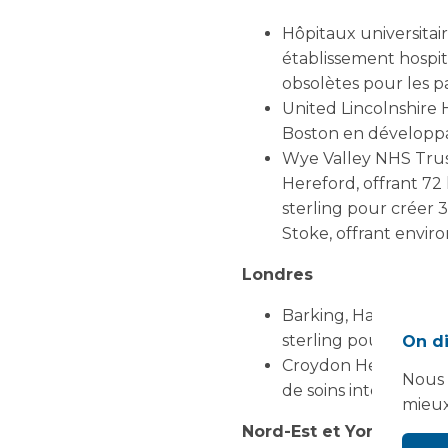
Hôpitaux universitair
établissement hospi
obsolètes pour les pa
United Lincolnshire H
Boston en développa
Wye Valley NHS Trust 
Hereford, offrant 72 
sterling pour créer 3
Stoke, offrant environ
Londres
Barking, Havering et
sterling pour dévelo
On di
Croydon Health Servic
Nous 
de soins intensifs de
mieux
Nord-Est et Yorkshire