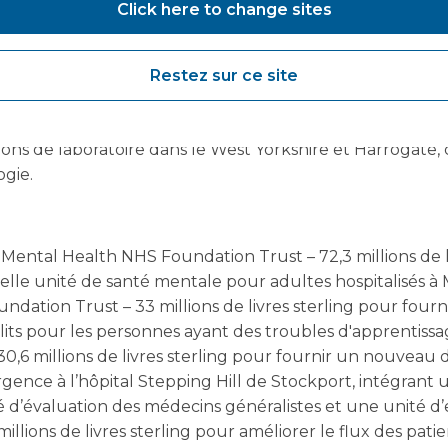
Click here to change sites
grés du South Yorkshire et de Bassetlaw – 57,5 millions d
 les soins primaires dans le South Yorkshire et Bassetlaw.
yne Hospitals NHS Foundation Trust – 41,7 millions de l
Restez sur ce site
es cardiaques pédiatriques dans le Nord-Est.
tals NHS Trust – 12 millions de livres sterling pour fou
ions de laboratoire dans le West Yorkshire et Harrogate,
ogie.
ental Health NHS Foundation Trust – 72,3 millions de li
lle unité de santé mentale pour adultes hospitalisés à
dation Trust – 33 millions de livres sterling pour four
lits pour les personnes ayant des troubles d'apprentissa
0,6 millions de livres sterling pour fournir un nouvea
gence à l’hôpital Stepping Hill de Stockport, intégrant
 d’évaluation des médecins généralistes et une unité d’
illions de livres sterling pour améliorer le flux des pati