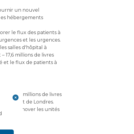
fournir un nouvel
t les hébergements
orer le flux des patients à
urgences et les urgences.
es salles d'hôpital à
 17,6 millions de livres
 et le flux de patients à
st – 17 millions de livres
e nord-est de Londres.
ndir et rénover les unités
d