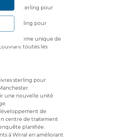
e livres sterling pour
ivres sterling pour
rnir un système unique de
 couvrant toutes les
vres sterling pour
 Manchester.
nir une nouvelle unité
ge.
u développement de
 un centre de traitement
enquête planifiée.
ents à Wirral en améliorant