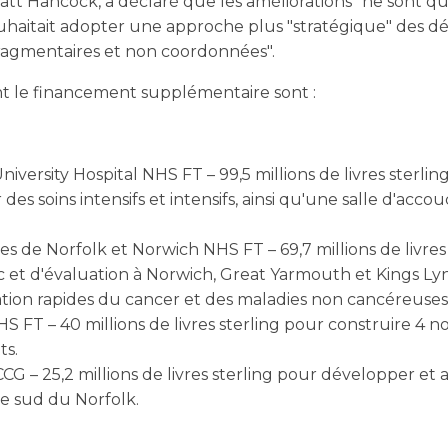
 Matt Hancock, a déclaré que les améliorations "ne sont q
aitait adopter une approche plus "stratégique" des dé
"fragmentaires et non coordonnées".
nt le financement supplémentaire sont :
iversity Hospital NHS FT – 99,5 millions de livres sterl
 des soins intensifs et intensifs, ainsi qu'une salle d'acc
es de Norfolk et Norwich NHS FT – 69,7 millions de livres
 et d'évaluation à Norwich, Great Yarmouth et Kings Lynn 
uation rapides du cancer et des maladies non cancéreuses
S FT – 40 millions de livres sterling pour construire 4 no
ts.
G – 25,2 millions de livres sterling pour développer et a
le sud du Norfolk.