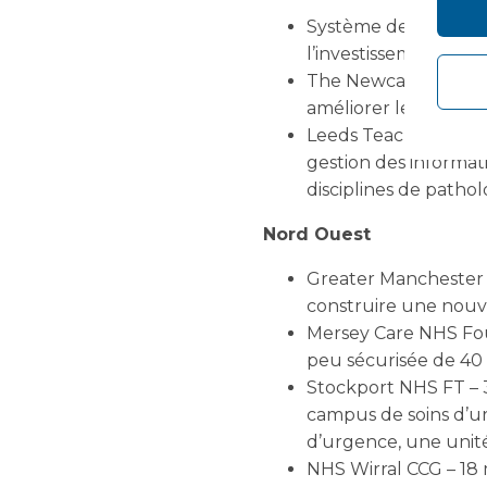
Système de soins inté
l’investissement dans
The Newcastle upon T
améliorer les servic
Leeds Teaching Hospi
gestion des informat
disciplines de pathol
Nord Ouest
Greater Manchester M
construire une nouve
Mersey Care NHS Foun
peu sécurisée de 40 
Stockport NHS FT – 3
campus de soins d’ur
d’urgence, une unité
NHS Wirral CCG – 18 m