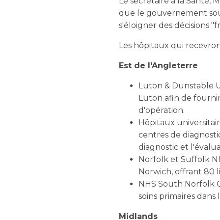
Le secrétaire à la Santé,
que le gouvernement souh
s'éloigner des décisions 
Les hôpitaux qui recevro
Est de l'Angleterre
Luton & Dunstable Un
Luton afin de fournir
d'opération.
Hôpitaux universitair
centres de diagnostic
diagnostic et l'éval
Norfolk et Suffolk NH
Norwich, offrant 80 li
NHS South Norfolk CC
soins primaires dans 
Midlands