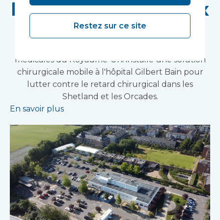
laminaire installé aux
Shetland
Restez sur ce site
Le principal fournisseur d'infrastructures
médicales du Royaume-Uni installe une solution
chirurgicale mobile à l'hôpital Gilbert Bain pour
lutter contre le retard chirurgical dans les
Shetland et les Orcades.
En savoir plus