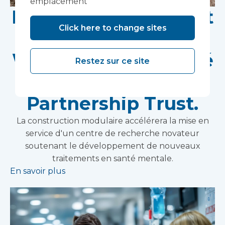
emplacement
Les travaux débutent
Click here to change sites
sur le site de
Wonford House, géré
Restez sur ce site
par le Devon NHS
Partnership Trust.
La construction modulaire accélérera la mise en
service d'un centre de recherche novateur
soutenant le développement de nouveaux
traitements en santé mentale.
En savoir plus