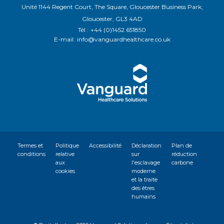
Unité 1144 Regent Court, The Square, Gloucester Business Park,
Gloucester, GL3 4AD
Tél :
+44 (0)1452 651850
E-mail:
info@vanguardhealthcare.co.uk
Termes et
Politique
Accessibilité
Déclaration
Plan de
conditions
relative
sur
réduction
aux
l'esclavage
carbone
cookies
moderne
et la traite
des êtres
humains