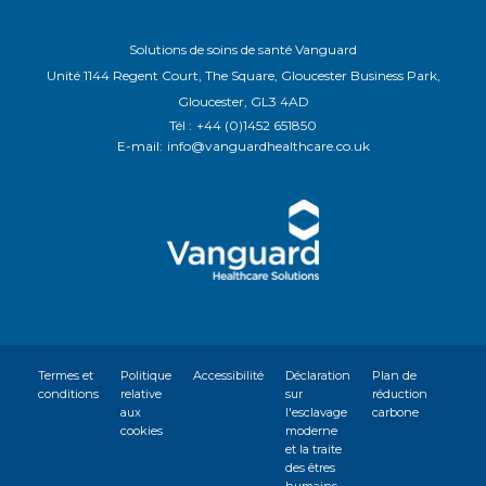
Solutions de soins de santé Vanguard
Unité 1144 Regent Court, The Square, Gloucester Business Park,
Gloucester, GL3 4AD
Tél :
+44 (0)1452 651850
E-mail:
info@vanguardhealthcare.co.uk
Termes et
Politique
Accessibilité
Déclaration
Plan de
conditions
relative
sur
réduction
aux
l'esclavage
carbone
cookies
moderne
et la traite
des êtres