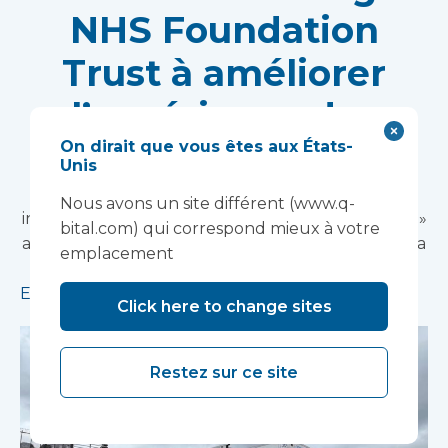
NHS Foundation
Trust à améliorer
l’expérience des
On dirait que vous êtes aux États-
patients
Unis
Vanguard Healthcare Solutions a fourni une
Nous avons un site différent (www.q-
installation innovante de « transfert d'ambulance »
bital.com) qui correspond mieux à votre
au North West Anglia NHS Foundation Trust, qui a
emplacement
déjà pris en charge plus de 15 000 patients.
En savoir plus
Click here to change sites
Restez sur ce site