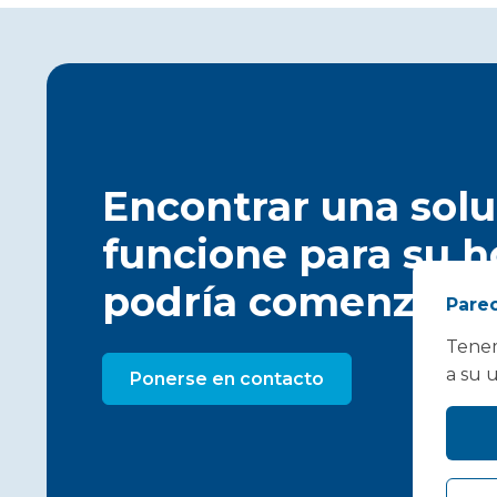
Encontrar una sol
funcione para su h
podría comenzar aq
Parec
Tenem
a su 
Ponerse en contacto