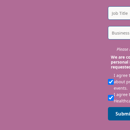
Please i
We are co
personal 
requeste
I agree
about p
events.
I agree 
Healthca
Submi