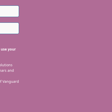
 use your
olutions
nars and
 of Vanguard