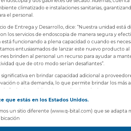
a endoscopia y dos gabinetes de secado. Además, cuenta
biente climatizado e instalaciones sanitarias, garantizan
ra el personal.
cio de Entrega y Desarrollo, dice: “Nuestra unidad está 
con los servicios de endoscopia de manera segura y efecti
 está funcionando a plena capacidad o cuando es neces
. Estamos entusiasmados de lanzar este nuevo producto 
ones brinden al personal un recurso para ayudar a mante
ividad que de otro modo serían desafiantes”.
ignificativa en brindar capacidad adicional a proveedo
ación o alta demanda, lo que permite brindar los más a
ta la fecha, los médicos han realizado más de 46 000 pr
es tripuladas, que incluyen instalaciones de descontami
e que estás en los Estados Unidos.
os un sitio diferente (www.q-bital.com) que se adapta 
ubicación