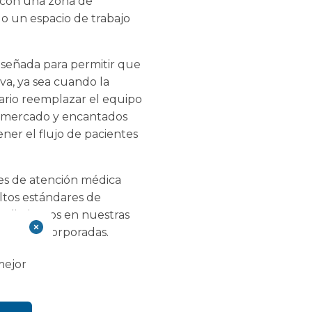
 con una zona de
do un espacio de trabajo
diseñada para permitir que
va, ya sea cuando la
ario reemplazar el equipo
al mercado y encantados
ner el flujo de pacientes
res de atención médica
ltos estándares de
ocedimientos en nuestras
nación incorporadas.
mejor