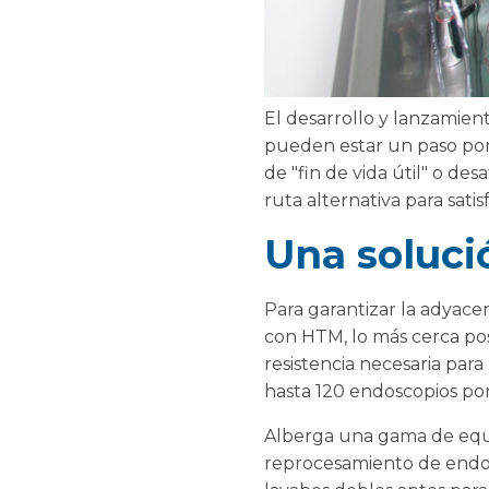
El desarrollo y lanzamien
pueden estar un paso por
de "fin de vida útil" o de
ruta alternativa para sat
Una soluci
Para garantizar la adyace
con HTM, lo más cerca pos
resistencia necesaria par
hasta 120 endoscopios por
Alberga una gama de equi
reprocesamiento de endos