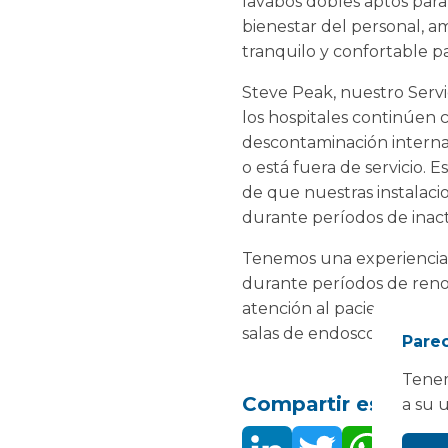
lavabos dobles aptos par
bienestar del personal, am
tranquilo y confortable pa
Steve Peak, nuestro Servi
los hospitales continúen 
descontaminación interna
o está fuera de servicio
de que nuestras instalaci
durante períodos de inact
Tenemos una experiencia s
durante períodos de renov
atención al paciente. Has
salas de endoscopia móvil
Parec
Tenem
Compartir este:
a su 