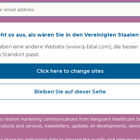
eht so aus, als wären Sie in den Vereinigten Staaten
aben eine andere Website (www.q-bital.com), die besser
 Standort passt
Click here to change sites
nclude country code, e.g. +44
Bleiben Sie auf dieser Seite
mmitted to protecting and respecting your privacy. We will only
information to administer your account and provide the services
d.
 to receive marketing communications from Vanguard Healthcare S
roducts and services, newsletters, updates on developments, semi
to share my interaction data to improve the quality and relevance