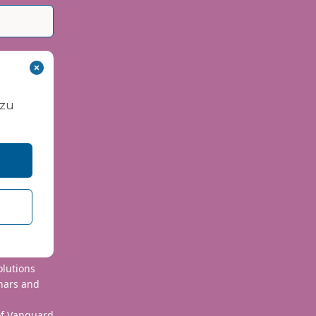
 zu
 use your
olutions
nars and
 of Vanguard