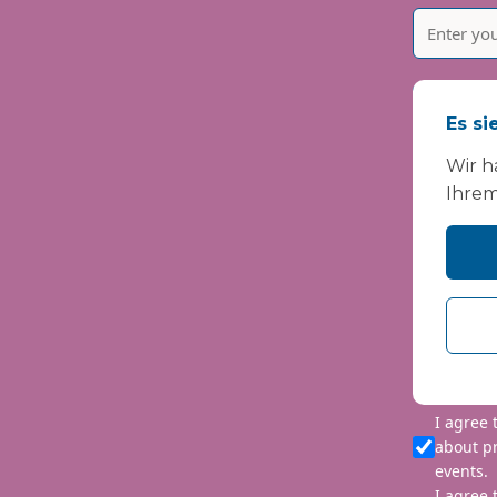
Es si
Wir h
Ihrem
Please i
We are co
personal 
requeste
I agree
about p
events.
I agree 