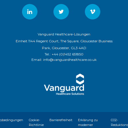
Vanguard Healthcare-Lösungen
Einheit 1144 Regent Court, The Square, Gloucester Business
Park, Gloucester, GL3 4AD
Tel.:
+44 (0)1452 651850
Email:
info@vanguardhealthcare.co.uk
tsbedingungen
Cookie-
Barrierefreiheit
Erklärung zu
CO2-
Richtlinie
moderner
Reduktion