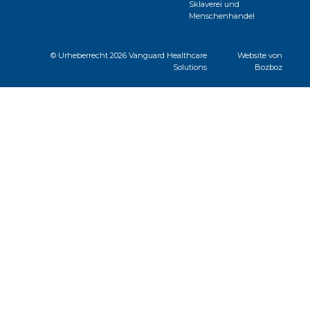
Sklaverei und
Menschenhandel
© Urheberrecht
2026 Vanguard Healthcare
Website von
Solutions
Bozboz